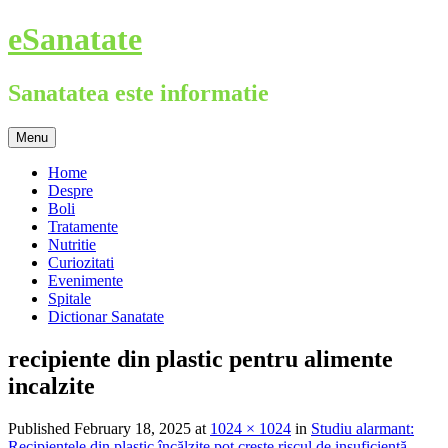
Skip
eSanatate
to
content
Sanatatea este informatie
Menu
Home
Despre
Boli
Tratamente
Nutritie
Curiozitati
Evenimente
Spitale
Dictionar Sanatate
recipiente din plastic pentru alimente
incalzite
Published
February 18, 2025
at
1024 × 1024
in
Studiu alarmant:
Recipientele din plastic încălzite pot crește riscul de insuficiență