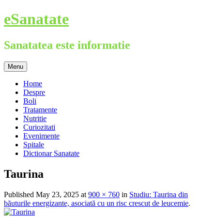
Skip
eSanatate
to
content
Sanatatea este informatie
Menu
Home
Despre
Boli
Tratamente
Nutritie
Curiozitati
Evenimente
Spitale
Dictionar Sanatate
Taurina
Published
May 23, 2025
at
900 × 760
in
Studiu: Taurina din
băuturile energizante, asociată cu un risc crescut de leucemie
.