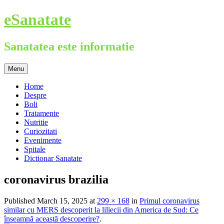
Skip
eSanatate
to
content
Sanatatea este informatie
Menu
Home
Despre
Boli
Tratamente
Nutritie
Curiozitati
Evenimente
Spitale
Dictionar Sanatate
coronavirus brazilia
Published
March 15, 2025
at
299 × 168
in
Primul coronavirus
similar cu MERS descoperit la liliecii din America de Sud: Ce
înseamnă această descoperire?
.