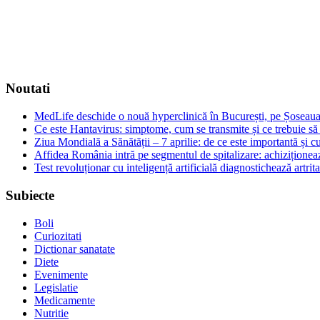
Noutati
MedLife deschide o nouă hyperclinică în București, pe Șoseaua 
Ce este Hantavirus: simptome, cum se transmite și ce trebuie să f
Ziua Mondială a Sănătății – 7 aprilie: de ce este importantă și 
Affidea România intră pe segmentul de spitalizare: achiziționea
Test revoluționar cu inteligență artificială diagnostichează artri
Subiecte
Boli
Curiozitati
Dictionar sanatate
Diete
Evenimente
Legislatie
Medicamente
Nutritie