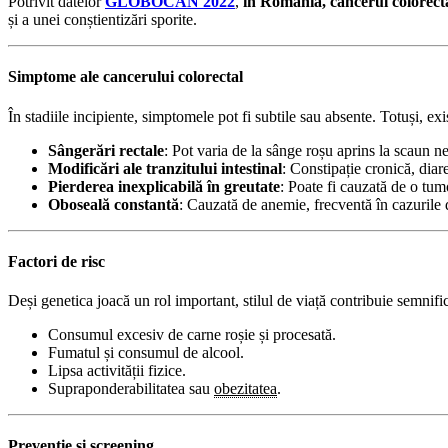
Potrivit datelor
GLOBOCAN 2022
,
în România, cancerul colorectal 
și a unei conștientizări sporite.
Simptome ale cancerului colorectal
În stadiile incipiente, simptomele pot fi subtile sau absente. Totuși, ex
Sângerări rectale
: Pot varia de la sânge roșu aprins la scaun n
Modificări ale tranzitului intestinal
: Constipație cronică, diar
Pierderea inexplicabilă în greutate
: Poate fi cauzată de o tum
Oboseală constantă
: Cauzată de anemie, frecventă în cazurile 
Factori de risc
Deși genetica joacă un rol important, stilul de viață contribuie semnifica
Consumul excesiv de carne roșie și procesată.
Fumatul și consumul de alcool.
Lipsa activității fizice.
Supraponderabilitatea sau
obezitatea
.
Prevenție și screening