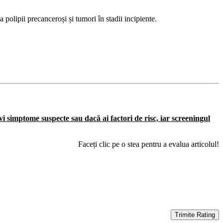
a polipii precanceroși și tumori în stadii incipiente.
 simptome suspecte sau dacă ai factori de risc, iar screeningul
Faceți clic pe o stea pentru a evalua articolul!
Trimite Rating