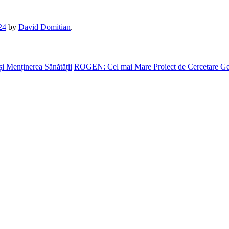
24
by
David Domitian
.
și Menținerea Sănătății
ROGEN: Cel mai Mare Proiect de Cercetare Gen