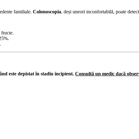
cedente familiale.
Colonoscopia
, deși uneori inconfortabilă, poate detect
 fructe.
 25%.
.
nd este depistat în stadiu incipient.
Consultă un medic dacă observi