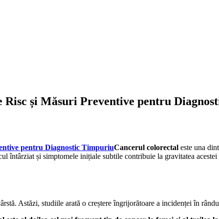
e Risc și Măsuri Preventive pentru Diagnos
Cancerul colorectal
este una dint
 întârziat și simptomele inițiale subtile contribuie la gravitatea acestei 
rstă. Astăzi, studiile arată o creștere îngrijorătoare a incidenței în rându