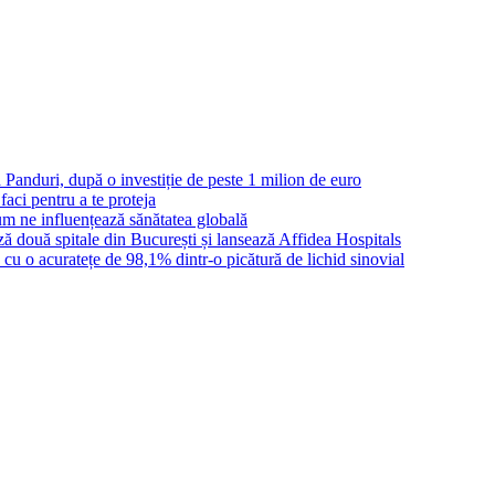
Panduri, după o investiție de peste 1 milion de euro
aci pentru a te proteja
cum ne influențează sănătatea globală
ză două spitale din București și lansează Affidea Hospitals
ta cu o acuratețe de 98,1% dintr-o picătură de lichid sinovial