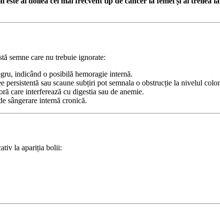
este al doilea cel mai frecvent tip de cancer la femei și al treilea la
istă semne care nu trebuie ignorate:
egru, indicând o posibilă hemoragie internă.
ee persistentă sau scaune subțiri pot semnala o obstrucție la nivelul colo
oră care interferează cu digestia sau de anemie.
de sângerare internă cronică.
tiv la apariția bolii: