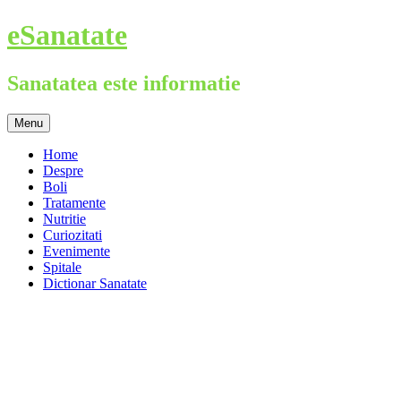
Skip
eSanatate
to
content
Sanatatea este informatie
Menu
Home
Despre
Boli
Tratamente
Nutritie
Curiozitati
Evenimente
Spitale
Dictionar Sanatate