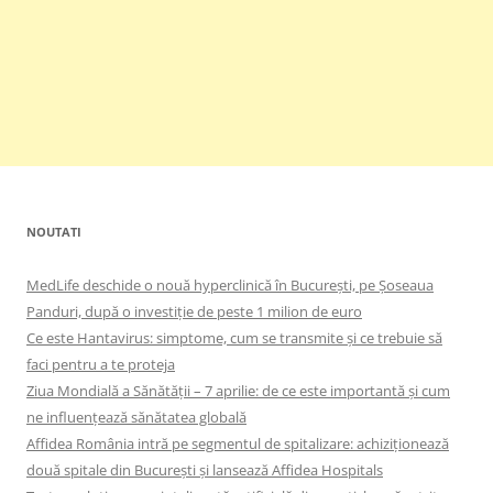
NOUTATI
MedLife deschide o nouă hyperclinică în București, pe Șoseaua
Panduri, după o investiție de peste 1 milion de euro
Ce este Hantavirus: simptome, cum se transmite și ce trebuie să
faci pentru a te proteja
Ziua Mondială a Sănătății – 7 aprilie: de ce este importantă și cum
ne influențează sănătatea globală
Affidea România intră pe segmentul de spitalizare: achiziționează
două spitale din București și lansează Affidea Hospitals