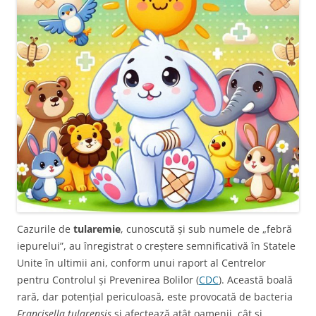
Cazurile de
tularemie
, cunoscută și sub numele de „febră
iepurelui”, au înregistrat o creștere semnificativă în Statele
Unite în ultimii ani, conform unui raport al Centrelor
pentru Controlul și Prevenirea Bolilor (
CDC
). Această boală
rară, dar potențial periculoasă, este provocată de bacteria
Francisella tularensis
și afectează atât oamenii, cât și