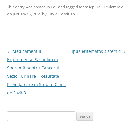
This entry was posted in
Boli
and tagged
febra iepurelui
,
tularemie
on
January 12, 2025
by
David Domitian
.
Post
←
Medicamentul
Lupus eritematos sistemic
→
navigation
Experimental Sasanlimab,
Speranță pentru Cancerul
Vezicii Urinare – Rezultate
Promițătoare în Studiul Clinic
de Fază 3
Search
for: