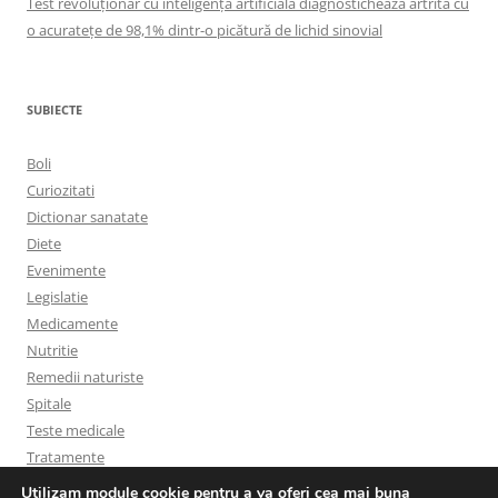
Test revoluționar cu inteligență artificială diagnostichează artrita cu
o acuratețe de 98,1% dintr-o picătură de lichid sinovial
SUBIECTE
Boli
Curiozitati
Dictionar sanatate
Diete
Evenimente
Legislatie
Medicamente
Nutritie
Remedii naturiste
Spitale
Teste medicale
Tratamente
Utilizam module cookie pentru a va oferi cea mai buna