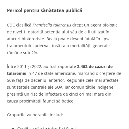
Pericol pentru sănătatea publică
CDC clasifică
Francisella tularensis
drept un agent biologic
de nivel 1, datorită potențialului său de a fi utilizat în
atacuri bioteroriste. Boala poate deveni fatală în lipsa
tratamentului adecvat, însă rata mortalității generale
rămâne sub 2%.
Între 2011 și 2022, au fost raportate
2.462 de cazuri de
tularemie
în 47 de state americane, marcând o creștere de
56% față de deceniul anterior. Regiunile cele mai afectate
sunt statele centrale ale SUA, iar comunitățile indigene
prezintă un risc de infectare de cinci ori mai mare din
cauza proximității faunei sălbatice.
Grupurile vulnerabile includ:
Copiii cu vârste între 5 și 9 ani.