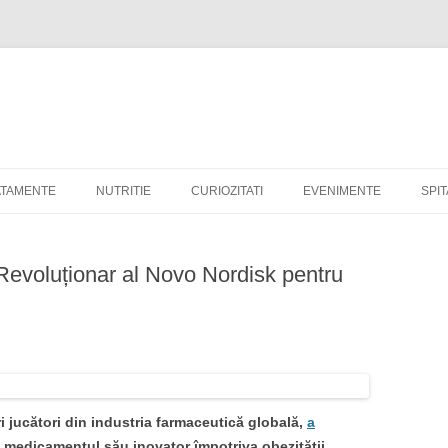
ATAMENTE
NUTRITIE
CURIOZITATI
EVENIMENTE
SPI
evoluționar al Novo Nordisk pentru
i jucători din industria farmaceutică globală,
a
 medicamentul său inovator împotriva obezității,