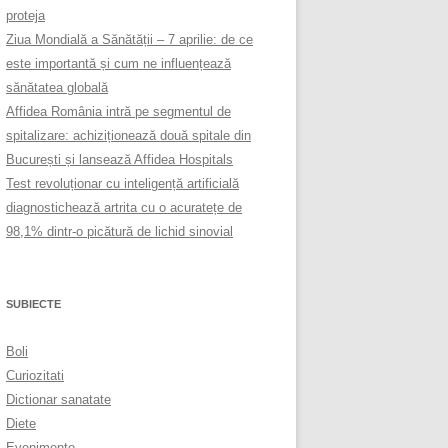
proteja
Ziua Mondială a Sănătății – 7 aprilie: de ce
este importantă și cum ne influențează
sănătatea globală
Affidea România intră pe segmentul de
spitalizare: achiziționează două spitale din
București și lansează Affidea Hospitals
Test revoluționar cu inteligență artificială
diagnostichează artrita cu o acuratețe de
98,1% dintr-o picătură de lichid sinovial
SUBIECTE
Boli
Curiozitati
Dictionar sanatate
Diete
Evenimente