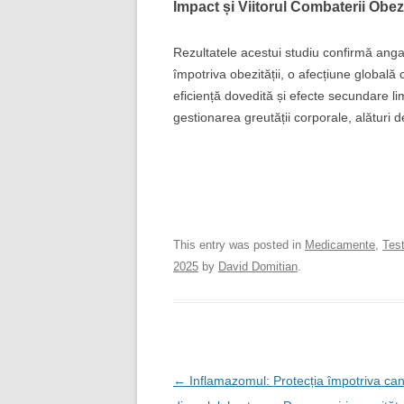
Impact și Viitorul Combaterii Obezi
Rezultatele acestui studiu confirmă ang
împotriva obezității, o afecțiune global
eficiență dovedită și efecte secundare li
gestionarea greutății corporale, alături
This entry was posted in
Medicamente
,
Tes
2025
by
David Domitian
.
Post
←
Inflamazomul: Protecția împotriva can