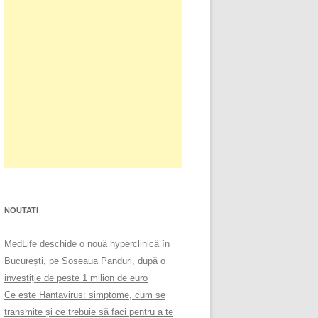
NOUTATI
MedLife deschide o nouă hyperclinică în
București, pe Șoseaua Panduri, după o
investiție de peste 1 milion de euro
Ce este Hantavirus: simptome, cum se
transmite și ce trebuie să faci pentru a te