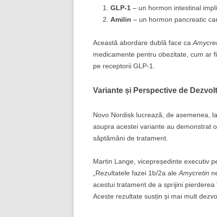
GLP-1
– un hormon intestinal impli
Amilin
– un hormon pancreatic care
Această abordare dublă face ca
Amycret
medicamente pentru obezitate, cum ar f
pe receptorii GLP-1.
Variante și Perspective de Dezvol
Novo Nordisk lucrează, de asemenea, la
asupra acestei variante au demonstrat o
săptămâni de tratament.
Martin Lange, vicepreședinte executiv pe
„Rezultatele fazei 1b/2a ale
Amycretin
ne
acestui tratament de a sprijini pierdere
Aceste rezultate susțin și mai mult dezvo