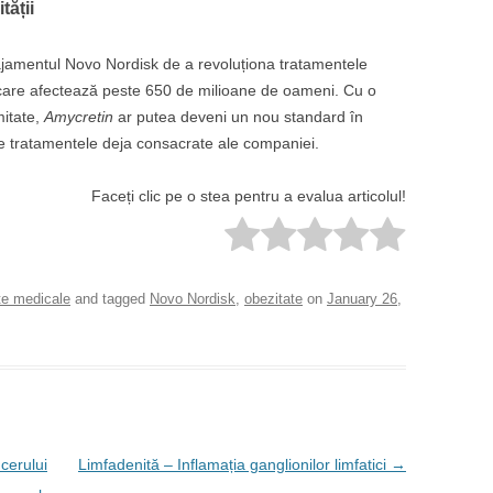
tății
ajamentul Novo Nordisk de a revoluționa tratamentele
ă care afectează peste 650 de milioane de oameni. Cu o
mitate,
Amycretin
ar putea deveni un nou standard în
 de tratamentele deja consacrate ale companiei.
Faceți clic pe o stea pentru a evalua articolul!
te medicale
and tagged
Novo Nordisk
,
obezitate
on
January 26,
cerului
Limfadenită – Inflamația ganglionilor limfatici
→