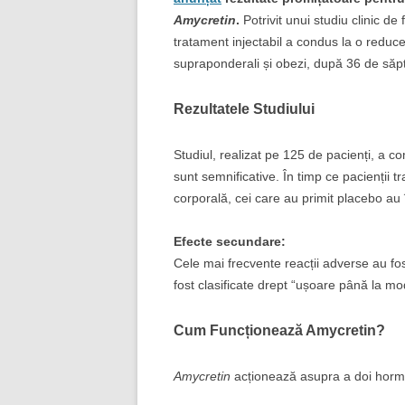
Amycretin
.
Potrivit unui studiu clinic d
tratament injectabil a condus la o reduce
supraponderali și obezi, după 36 de săp
Rezultatele Studiului
Studiul, realizat pe 125 de pacienți, a 
sunt semnificative. În timp ce pacienții tr
corporală, cei care au primit placebo au 
Efecte secundare:
Cele mai frecvente reacții adverse au fo
fost clasificate drept “ușoare până la mo
Cum Funcționează Amycretin?
Amycretin
acționează asupra a doi hormoni