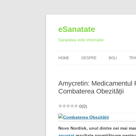
Skip
to
content
eSanatate
Sanatatea este informatie
HOME
DESPRE
BOLI
TR
Amycretin: Medicamentul R
Combaterea Obezității
0
(
0
)
Novo Nordisk, unul dintre cei mai mar
anunțat
rezultate promițătoare pentru