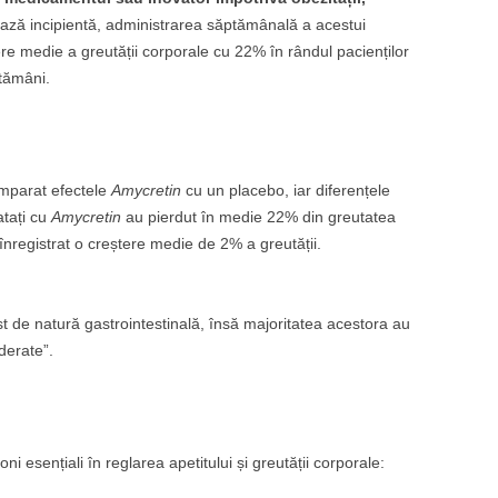
e fază incipientă, administrarea săptămânală a acestui
re medie a greutății corporale cu 22% în rândul pacienților
tămâni.
comparat efectele
Amycretin
cu un placebo, iar diferențele
atați cu
Amycretin
au pierdut în medie 22% din greutatea
înregistrat o creștere medie de 2% a greutății.
st de natură gastrointestinală, însă majoritatea acestora au
derate”.
 esențiali în reglarea apetitului și greutății corporale: