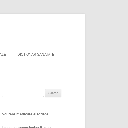
TALE
DICTIONAR SANATATE
Search
for:
Scutere medicale electrice
Urgente stomatologice Buzau