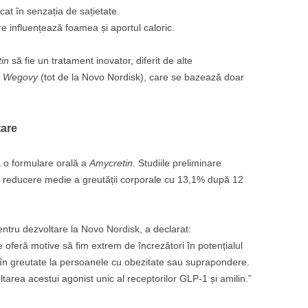
cat în senzația de sațietate.
 influențează foamea și aportul caloric.
in
să fie un tratament inovator, diferit de alte
i
Wegovy
(tot de la Novo Nordisk), care se bazează doar
tare
 o formulare orală a
Amycretin
. Studiile preliminare
 reducere medie a greutății corporale cu 13,1% după 12
ntru dezvoltare la Novo Nordisk, a declarat:
 oferă motive să fim extrem de încrezători în potențialul
a în greutate la persoanele cu obezitate sau suprapondere.
ltarea acestui agonist unic al receptorilor GLP-1 și amilin.”