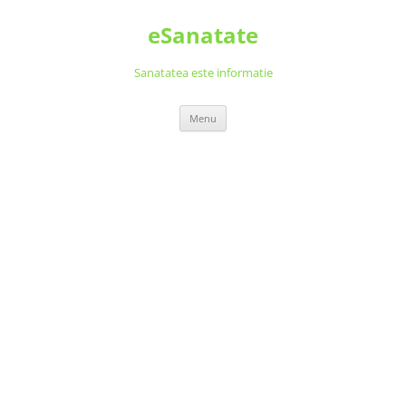
Skip
to
eSanatate
content
Sanatatea este informatie
Menu