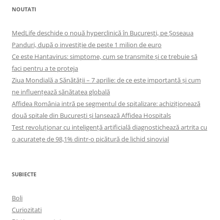
NOUTATI
MedLife deschide o nouă hyperclinică în București, pe Șoseaua
Panduri, după o investiție de peste 1 milion de euro
Ce este Hantavirus: simptome, cum se transmite și ce trebuie să
faci pentru a te proteja
Ziua Mondială a Sănătății – 7 aprilie: de ce este importantă și cum
ne influențează sănătatea globală
Affidea România intră pe segmentul de spitalizare: achiziționează
două spitale din București și lansează Affidea Hospitals
Test revoluționar cu inteligență artificială diagnostichează artrita cu
o acuratețe de 98,1% dintr-o picătură de lichid sinovial
SUBIECTE
Boli
Curiozitati