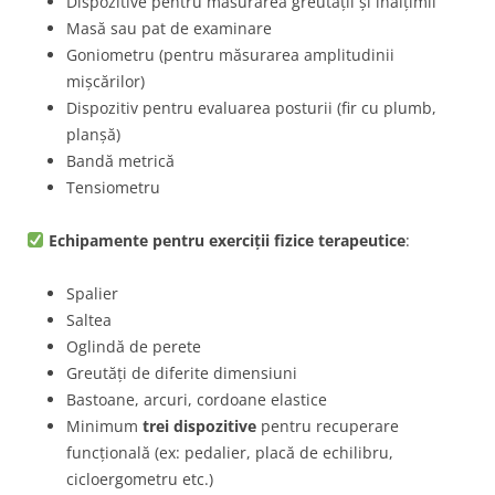
Dispozitive pentru măsurarea greutății și înălțimii
Masă sau pat de examinare
Goniometru (pentru măsurarea amplitudinii
mișcărilor)
Dispozitiv pentru evaluarea posturii (fir cu plumb,
planșă)
Bandă metrică
Tensiometru
Echipamente pentru exerciții fizice terapeutice
:
Spalier
Saltea
Oglindă de perete
Greutăți de diferite dimensiuni
Bastoane, arcuri, cordoane elastice
Minimum
trei dispozitive
pentru recuperare
funcțională (ex: pedalier, placă de echilibru,
cicloergometru etc.)