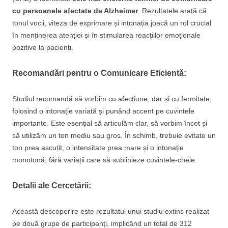
cu persoanele afectate de Alzheimer
. Rezultatele arată că
tonul vocii, viteza de exprimare și intonația joacă un rol crucial
în menținerea atenției și în stimularea reacțiilor emoționale
pozitive la pacienți.
Recomandări pentru o Comunicare Eficientă:
Studiul recomandă să vorbim cu afecțiune, dar și cu fermitate,
folosind o intonație variată și punând accent pe cuvintele
importante. Este esențial să articulăm clar, să vorbim încet și
să utilizăm un ton mediu sau gros. În schimb, trebuie evitate un
ton prea ascuțit, o intensitate prea mare și o intonație
monotonă, fără variații care să sublinieze cuvintele-cheie.
Detalii ale Cercetării:
Această descoperire este rezultatul unui studiu extins realizat
pe două grupe de participanți, implicând un total de 312