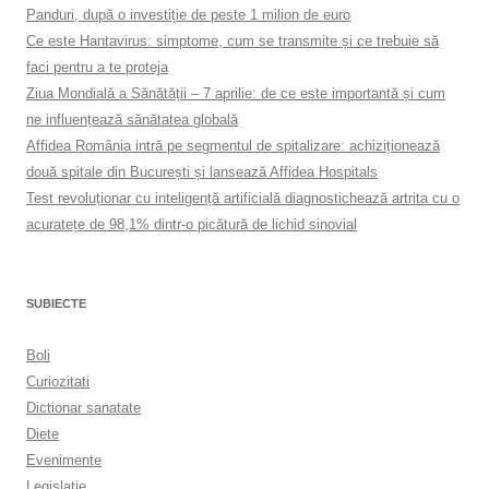
Panduri, după o investiție de peste 1 milion de euro
Ce este Hantavirus: simptome, cum se transmite și ce trebuie să
faci pentru a te proteja
Ziua Mondială a Sănătății – 7 aprilie: de ce este importantă și cum
ne influențează sănătatea globală
Affidea România intră pe segmentul de spitalizare: achiziționează
două spitale din București și lansează Affidea Hospitals
Test revoluționar cu inteligență artificială diagnostichează artrita cu o
acuratețe de 98,1% dintr-o picătură de lichid sinovial
SUBIECTE
Boli
Curiozitati
Dictionar sanatate
Diete
Evenimente
Legislatie