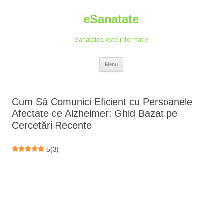
Skip
to
eSanatate
content
Sanatatea este informatie
Menu
Cum Să Comunici Eficient cu Persoanele
Afectate de Alzheimer: Ghid Bazat pe
Cercetări Recente
5
(
3
)