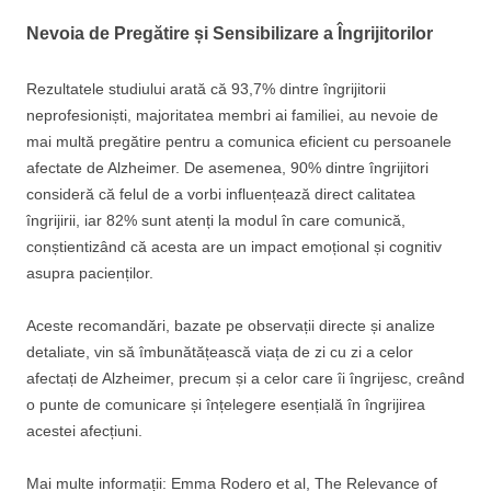
Nevoia de Pregătire și Sensibilizare a Îngrijitorilor
Rezultatele studiului arată că 93,7% dintre îngrijitorii
neprofesioniști, majoritatea membri ai familiei, au nevoie de
mai multă pregătire pentru a comunica eficient cu persoanele
afectate de Alzheimer. De asemenea, 90% dintre îngrijitori
consideră că felul de a vorbi influențează direct calitatea
îngrijirii, iar 82% sunt atenți la modul în care comunică,
conștientizând că acesta are un impact emoțional și cognitiv
asupra pacienților.
Aceste recomandări, bazate pe observații directe și analize
detaliate, vin să îmbunătățească viața de zi cu zi a celor
afectați de Alzheimer, precum și a celor care îi îngrijesc, creând
o punte de comunicare și înțelegere esențială în îngrijirea
acestei afecțiuni.
Mai multe informații: Emma Rodero et al, The Relevance of