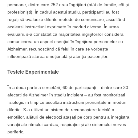
persoane, dintre care 252 erau îngrijitori (atât de familie, cât și
profesioniști). În cadrul acestui studiu, participanții au fost
rugați să evalueze diferite metode de comunicare, ascultând
aceleași instrucțiuni exprimate în moduri diverse. În urma
evaluării, s-a constatat că majoritatea îngrijitorilor consideră
comunicarea un aspect esențial în îngrijirea persoanelor cu
Alzheimer, recunoscând că felul în care se vorbește
influențează starea emoțională și atenția pacienților.
Testele Experimentale
În a doua parte a cercetării, 60 de participanți – dintre care 30
afectați de Alzheimer în stadiu incipient – au fost monitorizați
fiziologic în timp ce ascultau instrucțiuni pronunțate în moduri
diferite. S-a utilizat un sistem de recunoaștere facială a
emoțiilor, alături de electrozi atașați pe corp pentru a înregistra
variații ale ritmului cardiac, respirației și ale sistemului nervos
periferic.