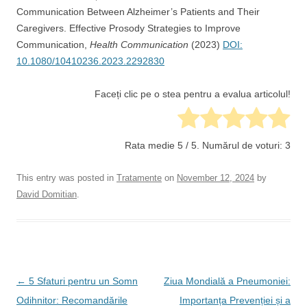
Communication Between Alzheimer’s Patients and Their
Caregivers. Effective Prosody Strategies to Improve
Communication,
Health Communication
(2023)
DOI:
10.1080/10410236.2023.2292830
Faceți clic pe o stea pentru a evalua articolul!
Rata medie
5
/ 5. Numărul de voturi:
3
This entry was posted in
Tratamente
on
November 12, 2024
by
David Domitian
.
Post
←
5 Sfaturi pentru un Somn
Ziua Mondială a Pneumoniei:
navigation
Odihnitor: Recomandările
Importanța Prevenției și a