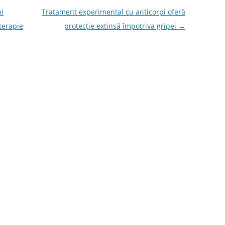
ni
Tratament experimental cu anticorpi oferă
terapie
protecție extinsă împotriva gripei
→