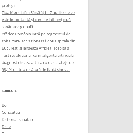
proteja
Ziua Mondială a Sănătății – 7 aprilie: de ce
este importantă și cum ne influențează
sănătatea globală
Affidea România intră pe segmentul de
spitalizare: achiziționează două spitale din
București și lansează Affidea Hospitals
Test revoluționar cu inteligență artificială
diagnostichează artrita cu o acuratețe de
98,1% dintr-o picătură de lichid sinovial
SUBIECTE
Boli
Curiozitati
Dictionar sanatate
Diete