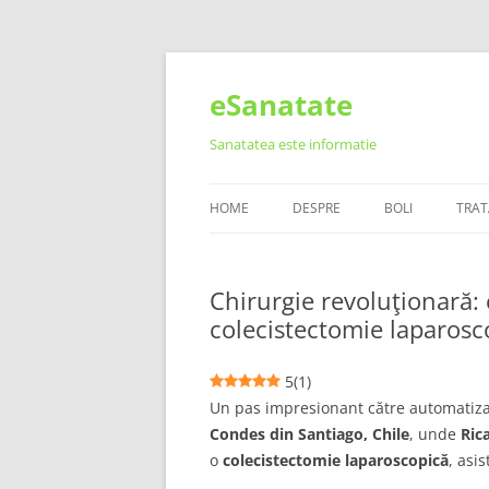
Skip
to
content
eSanatate
Sanatatea este informatie
HOME
DESPRE
BOLI
TRA
Chirurgie revoluţionară: 
colecistectomie laparosco
5
(
1
)
Un pas impresionant către automatizar
Condes din Santiago, Chile
, unde
Ric
o
colecistectomie laparoscopică
, asi
.