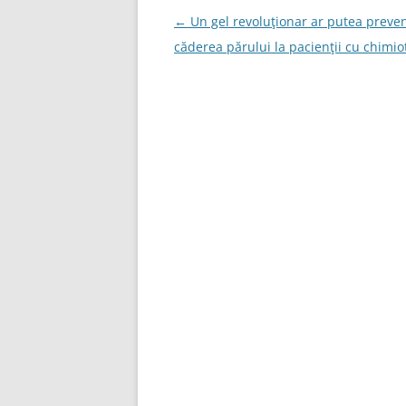
Post
←
Un gel revoluţionar ar putea preve
navigation
căderea părului la pacienţii cu chimio