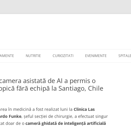
TAMENTE
NUTRITIE
CURIOZITATI
EVENIMENTE
SPITAL
camera asistată de AI a permis o
pică fără echipă la Santiago, Chile
ea în medicină a fost realizat luni la
Clinica Las
ardo Funke
, șeful secției de chirurgie, a efectuat singur
stat doar de o
cameră ghidată de inteligență artificială