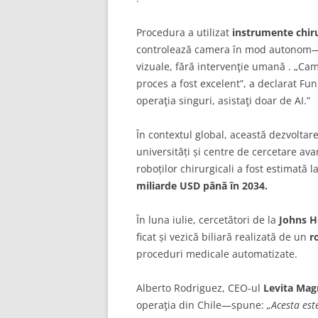
Procedura a utilizat
instrumente chir
controlează camera în mod autonom—u
vizuale, fără intervenţie umană . „C
proces a fost excelent”, a declarat F
operaţia singuri, asistaţi doar de AI.”
În contextul global, această dezvoltar
universități și centre de cercetare ava
roboților chirurgicali a fost estimată l
miliarde USD până în 2034.
În luna iulie, cercetători de la
Johns H
ficat și vezică biliară realizată de un
r
proceduri medicale automatizate.
Alberto Rodriguez, CEO-ul
Levita Mag
operaţia din Chile—spune:
„Acesta est