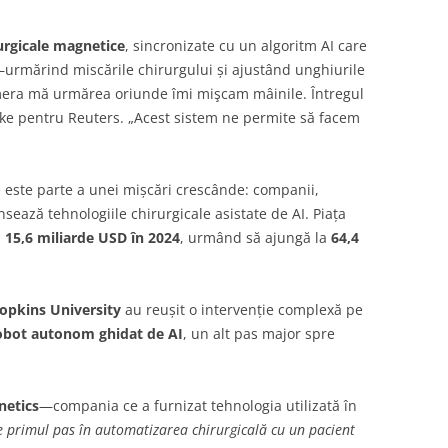
urgicale magnetice
, sincronizate cu un algoritm AI care
rmărind miscările chirurgului și ajustând unghiurile
amera mă urmărea oriunde îmi mişcam mâinile. Întregul
unke pentru Reuters. „Acest sistem ne permite să facem
e este parte a unei mișcări crescânde: companii,
nsează tehnologiile chirurgicale asistate de AI. Piața
a
15,6 miliarde USD în 2024
, urmând să ajungă la
64,4
opkins University
au reușit o intervenție complexă pe
obot autonom ghidat de AI
, un alt pas major spre
netics
—compania ce a furnizat tehnologia utilizată în
e primul pas în automatizarea chirurgicală cu un pacient