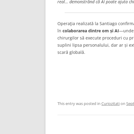
real… demonstrând că AI poate ajuta chi
Operaţia realizată la Santiago confirmă
în
colaborarea dintre om și AI
—unde i
chirurgilor să execute proceduri cu pr
suplini lipsa personalului, dar ar și e
scară globală.
This entry was posted in
Curiozitati
on
Sept