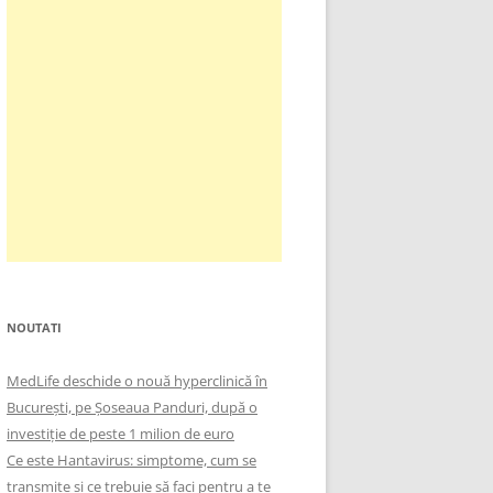
NOUTATI
MedLife deschide o nouă hyperclinică în
București, pe Șoseaua Panduri, după o
investiție de peste 1 milion de euro
Ce este Hantavirus: simptome, cum se
transmite și ce trebuie să faci pentru a te