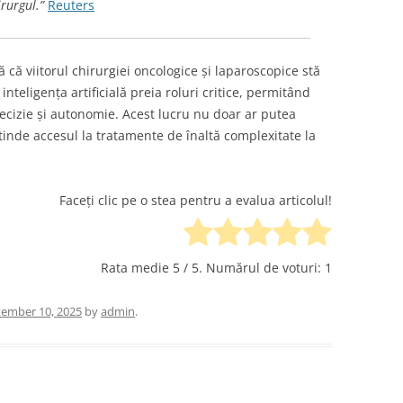
rurgul.”
Reuters
 că viitorul chirurgiei oncologice și laparoscopice stă
nteligența artificială preia roluri critice, permitând
ecizie și autonomie. Acest lucru nu doar ar putea
xtinde accesul la tratamente de înaltă complexitate la
Faceți clic pe o stea pentru a evalua articolul!
Rata medie
5
/ 5. Numărul de voturi:
1
ember 10, 2025
by
admin
.