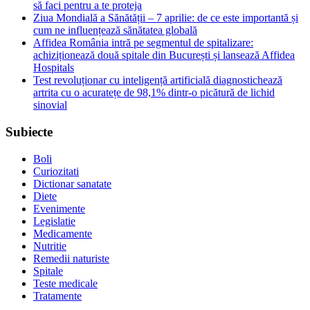
să faci pentru a te proteja
Ziua Mondială a Sănătății – 7 aprilie: de ce este importantă și
cum ne influențează sănătatea globală
Affidea România intră pe segmentul de spitalizare:
achiziționează două spitale din București și lansează Affidea
Hospitals
Test revoluționar cu inteligență artificială diagnostichează
artrita cu o acuratețe de 98,1% dintr-o picătură de lichid
sinovial
Subiecte
Boli
Curiozitati
Dictionar sanatate
Diete
Evenimente
Legislatie
Medicamente
Nutritie
Remedii naturiste
Spitale
Teste medicale
Tratamente