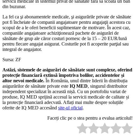
servicii medicale în sistemul privat de sănătate fără să scoată un ban
din buzunar.
La fel ca şi abonamentele medicale, şi asigurările private de sănătate
pot fi încheiate de companii angajatoare pentru angajaţii acestora cu
scopul de a le oferi beneficii suplimentare de motivare. În acest caz,
companiile angajatoare achiziţionează pachete de asigurări de
sănătate de grup ale căror costuri pornesc de la 15 – 20 EUR/lună
pentru fiecare angajat asigurat. Costurile pot fi acoperite parţial sau
integral de angajator.
Sursa: ZF
Astăzi, sistemele de asigurări de sănătate sunt complexe, oferind
protecție financiară extinsă împotriva bolilor, accidentelor și
altor nevoi medicale.
În România, unul dintre liderii în distribuția
asigurărilor de sănătate private este
IQ MED
, singurul distribuitor
independent specializat în această nișă. Cu un portofoliu variat de
produse, IQ MED sprijină accesul la servicii medicale de calitate și
la protecție financiară adecvată. Aflați mai multe despre soluțiile
oferite de IQ MED accesând
site-ul oficial
.
Faceți clic pe o stea pentru a evalua articolul!