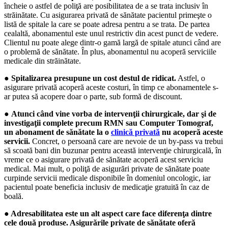
încheie o astfel de poliţă are posibilitatea de a se trata inclusiv în
străinătate. Cu asigurarea privată de sănătate pacientul primeşte o
listă de spitale la care se poate adresa pentru a se trata. De partea
cealaltă, abonamentul este unul restrictiv din acest punct de vedere.
Clientul nu poate alege dintr-o gamă largă de spitale atunci când are
o problemă de sănătate. În plus, abonamentul nu acoperă serviciile
medicale din străinătate.
●
Spitalizarea presupune un cost destul de ridicat.
Astfel, o
asigurare privată acoperă aceste costuri, în timp ce abonamentele s-
ar putea să acopere doar o parte, sub formă de discount.
●
Atunci când vine vorba de intervenţii chirurgicale, dar şi de
investigaţii complete precum RMN sau Computer Tomograf,
un abonament de sănătate la o
clinică privată
nu acoperă aceste
servicii.
Concret, o persoană care are nevoie de un by-pass va trebui
să scoată bani din buzunar pentru această intervenţie chirurgicală, în
vreme ce o asigurare privată de sănătate acoperă acest serviciu
medical. Mai mult, o poliţă de asigurări private de sănătate poate
curpinde servicii medicale disponibile în domeniul oncologic, iar
pacientul poate beneficia inclusiv de medicaţie gratuită în caz de
boală.
●
Adresabilitatea este un alt aspect care face diferenţa dintre
cele două produse. Asigurările private de sănătate oferă