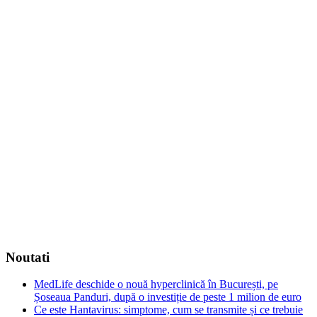
Noutati
MedLife deschide o nouă hyperclinică în București, pe
Șoseaua Panduri, după o investiție de peste 1 milion de euro
Ce este Hantavirus: simptome, cum se transmite și ce trebuie