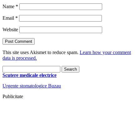
Name
*
Email
*
Website
This site uses Akismet to reduce spam.
Learn how your comment
data is processed.
Search
for:
Scutere medicale electrice
Urgente stomatologice Buzau
Publicitate