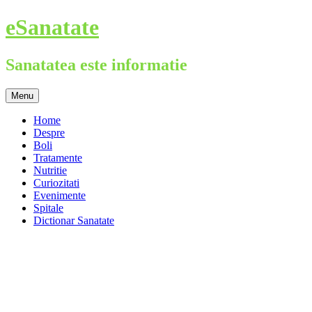
Skip
eSanatate
to
content
Sanatatea este informatie
Menu
Home
Despre
Boli
Tratamente
Nutritie
Curiozitati
Evenimente
Spitale
Dictionar Sanatate