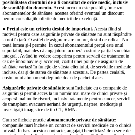
posibilitatea clientului de a fi consultat de orice medic, inclusiv
de somităţi din domeniu.
Acest lucru nu este posibil şi în cazul
abonamentelor de sănătate, acestea oferind eventual un discount
pentru consultaţiile oferite de medicii de excelenţă.
●
Preţul este un criteriu destul de important.
Acesta fiind şi
motivul pentru care asigurările private de sănătate nu sunt răspândite
la noi în ţară. O astfel de asigurare are un preţ destul de ridicat. Nu
toată lumea şi-l permite. În cazul abonamentului preţul este unul
suportabil, mai ales că angajatorul acoperă costurile parţial sau chiar
integral . Având în vedere acoperirea pentru servicii de tratament în
caz de îmbolnăvire şi accident, costul unei poliţe de asigurări de
sănătate variază în funcţie de vârsta clientului, de serviciile medicale
incluse, dar şi de starea de sănătate a acestuia. De partea cealaltă,
costul unui abonament depinde doar de pachetul ales.
Asigurările private de sănătate
sunt încheiate cu o companie de
asigurări şi permit acces la un număr mai mare de clinici private şi
acoperă mai multe riscuri, inclusiv tratamente pentru cancer, servicii
de transplant, evacuare aeriană de urgenţă, naştere, medicaţie şi
investigaţii imagistice de tip CT, RMN.
Cum se încheie practic
abonamentele private de sănătate
:
companiile mari încheie un contract de servicii medicale cu o clinică
privată. În baza acestor contracte, angajaţii beneficiază de o serie de