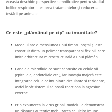
Aceasta deschide perspective semnificative pentru studiul
bolilor respiratorii, testarea tratamentelor și reducerea
testării pe animale.
Ce este „plămânul pe cip” cu imunitate?
Modelul are dimensiunea unui timbru poștal și este
construit dintr-un polimer transparent și flexibil, care
imită arhitectura microstructurală a unui plămân.
Canalele microfluidice sunt căptușite cu celule vii
(epiteliale, endoteliale etc.), iar inovația majoră este
integrarea celulelor imunitare circulante și rezidente,
astfel încât sistemul să poată reacționa la agresiuni
externe.
Prin expunerea la virus gripal, modelul a demonstrat
un răspuns autentic: mobilizarea celulelor imune,