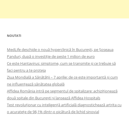
NOUTATI
MedLife deschide o nouă hyperclinică în București, pe Șoseaua
Panduri, după o investiție de peste 1 milion de euro
Ce este Hantavirus: simptome, cum se transmite și ce trebuie să
faci pentru a te proteja
Ziua Mondială a Sănătății – 7 aprilie: de ce este importantă și cum
ne influențează sănătatea globală
Affidea România intră pe segmentul de spitalizare: achiziționează
două spitale din București și lansează Affidea Hospitals
Test revoluționar cu inteligență artificială diagnostichează artrita cu
o acuratețe de 98,1% dintr-o picătură de lichid sinovial