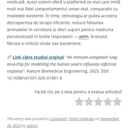
medicală. Acest sistem oferă o platformă ex vivo care imită
mult mai fidel comportamentul uman real, comparativ cu
modelele existente. În timp, tehnologia ar putea accelera
descoperirea de terapii eficiente, reduce folosirea
animalelor în cercetare și oferi suport pentru medicina
personalizată în bolile respiratorii —
astm
, bronșită,
fibroze și infecții virale sau bacteriene.
Link către studiul original
:
“An immune-competent lung-
on-a-chip for modelling the human severe influenza infection
response”
, Nature Biomedical Engineering, 2025. DOI:
10.1038/s41551-025-01491-9
Faceți clic pe o stea pentru a evalua articolul!
This entry was posted in
Curiozitati
,
Teste medicale
on
September
28, 2025
by
admin
.