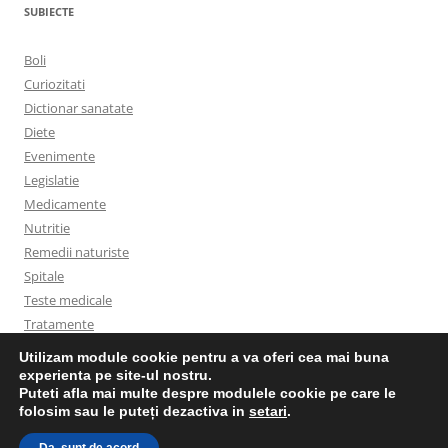
SUBIECTE
Boli
Curiozitati
Dictionar sanatate
Diete
Evenimente
Legislatie
Medicamente
Nutritie
Remedii naturiste
Spitale
Teste medicale
Tratamente
Utilizam module cookie pentru a va oferi cea mai buna
experienta pe site-ul nostru.
Puteti afla mai multe despre modulele cookie pe care le
folosim sau le puteți dezactiva in
setari
.
Politica privind cookies
Proudly powered by WordPress