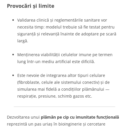
Provocări și limite
Validarea clinică și reglementările sanitare vor
necesita timp: modelul trebuie să fie testat pentru
siguranță și relevanță înainte de adoptare pe scară
largă.
Menținerea viabilității celulelor imune pe termen
lung într-un mediu artificial este dificilă.
Este nevoie de integrarea altor tipuri celulare
(fibroblaste, celule ale sistemului conectiv) și de
simularea mai fidelă a condițiilor plămânului —
respirație, presiune, schimb gazos etc.
Dezvoltarea unui
plămân pe cip cu imunitate funcțională
reprezintă un pas uriaș în bioinginerie și cercetare