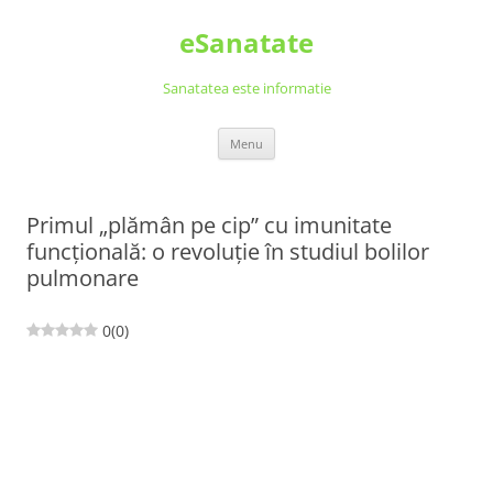
Skip
to
eSanatate
content
Sanatatea este informatie
Menu
Primul „plămân pe cip” cu imunitate
funcțională: o revoluție în studiul bolilor
pulmonare
0
(
0
)