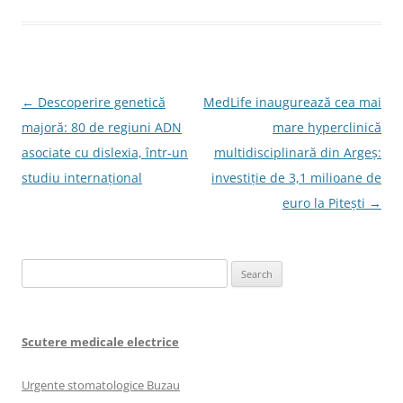
Post
←
Descoperire genetică
MedLife inaugurează cea mai
navigation
majoră: 80 de regiuni ADN
mare hyperclinică
asociate cu dislexia, într-un
multidisciplinară din Argeș:
studiu internațional
investiție de 3,1 milioane de
euro la Pitești
→
Search
for:
Scutere medicale electrice
Urgente stomatologice Buzau