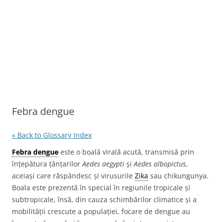
Febra dengue
« Back to Glossary Index
Febra dengue
este o boală virală acută, transmisă prin
înțepătura țânțarilor
Aedes aegypti
și
Aedes albopictus
,
aceiași care răspândesc și virusurile
Zika
sau chikungunya.
Boala este prezentă în special în regiunile tropicale și
subtropicale, însă, din cauza schimbărilor climatice și a
mobilității crescute a populației, focare de dengue au