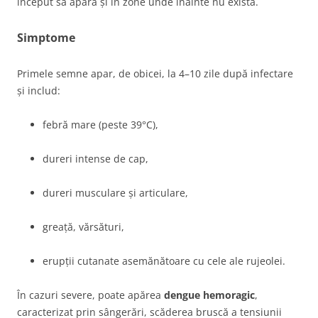
început să apară și în zone unde înainte nu exista.
Simptome
Primele semne apar, de obicei, la 4–10 zile după infectare
și includ:
febră mare (peste 39°C),
dureri intense de cap,
dureri musculare și articulare,
greață, vărsături,
erupții cutanate asemănătoare cu cele ale rujeolei.
În cazuri severe, poate apărea
dengue hemoragic
,
caracterizat prin sângerări, scăderea bruscă a tensiunii