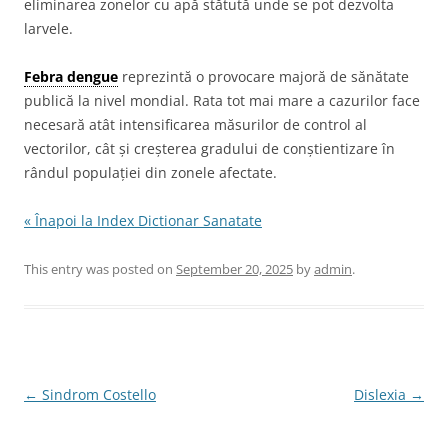
eliminarea zonelor cu apă stătută unde se pot dezvolta
larvele.
Febra dengue
reprezintă o provocare majoră de sănătate
publică la nivel mondial. Rata tot mai mare a cazurilor face
necesară atât intensificarea măsurilor de control al
vectorilor, cât și creșterea gradului de conștientizare în
rândul populației din zonele afectate.
« Înapoi la Index Dictionar Sanatate
This entry was posted on
September 20, 2025
by
admin
.
Post
←
Sindrom Costello
Dislexia
→
navigation