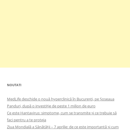
NOUTATI
MedLife deschide o nouă hyperclinică în București, pe Șoseaua
Panduri, după o investiție de peste 1 milion de euro
Ce este Hantavirus: simptome, cum se transmite și ce trebuie să
faci pentru a te proteja
Ziua Mondială a Sănătății – 7 aprilie: de ce este importantă și cum