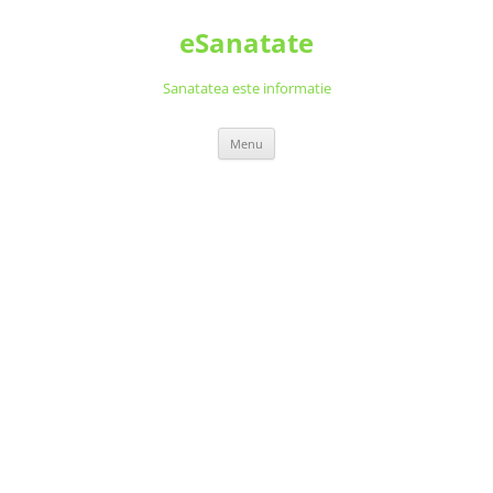
Skip
to
eSanatate
content
Sanatatea este informatie
Menu