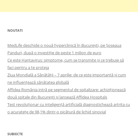
NOUTATI
MedLife deschide o nouă hyperclinică în București, pe Șoseaua
Panduri, după o investiție de peste 1 milion de euro
Ce este Hantavirus: simptome, cum se transmite și ce trebuie să
faci pentru a te proteja
Ziua Mondială a Sănătății – 7 aprilie: de ce este importantă și cum
ne influențează sănătatea globală
Affidea România intră pe segmentul de spitalizare: achiziționează
două spitale din București și lansează Affidea Hospitals
Test revoluționar cu inteligență artificială diagnostichează artrita cu
o acuratețe de 98,1% dintr-o picătură de lichid sinovial
SUBIECTE