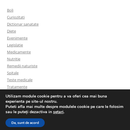
Boli
Curiozitati
Dictionar sanatate
Diete
Evenimente
Legislatie
Medicamente
Nutritie
Remedii naturiste
Spitale
Teste medicale
Tratamente
Utilizam module cookie pentru a va oferi cea mai buna
experienta pe site-ul nostru.
Puteti afla mai multe despre modulele cookie pe care le folosim
sau le puteți dezactiva in
setari
.
Politica privind cookies
Proudly powered by WordPress
Da, sunt de acord