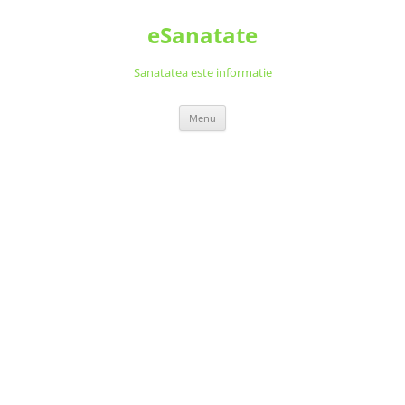
Skip
to
eSanatate
content
Sanatatea este informatie
Menu