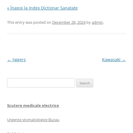
« Înapoi la Index Dictionar Sanatate
This entry was posted on
December 28, 2024
by
admin
.
Post
←
Jiggers
Kawasaki
→
navigation
Search
for:
Scutere medicale electrice
Urgente stomatologice Buzau