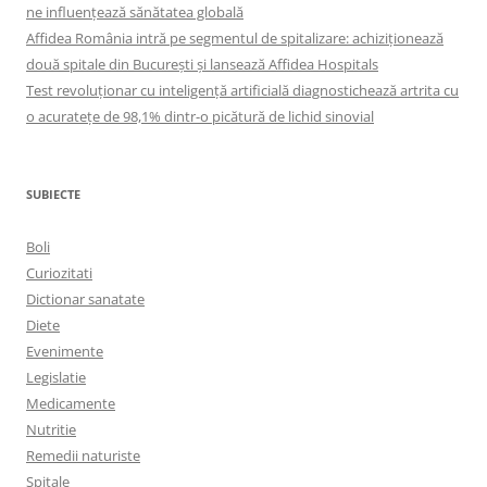
ne influențează sănătatea globală
Affidea România intră pe segmentul de spitalizare: achiziționează
două spitale din București și lansează Affidea Hospitals
Test revoluționar cu inteligență artificială diagnostichează artrita cu
o acuratețe de 98,1% dintr-o picătură de lichid sinovial
SUBIECTE
Boli
Curiozitati
Dictionar sanatate
Diete
Evenimente
Legislatie
Medicamente
Nutritie
Remedii naturiste
Spitale