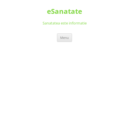
Skip
to
eSanatate
content
Sanatatea este informatie
Menu