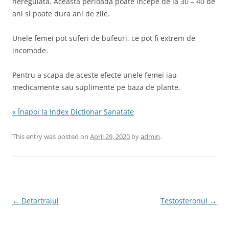
neregulata. Aceasta perioada poate incepe de la 30 – 40 de
ani si poate dura ani de zile.
Unele femei pot suferi de bufeuri, ce pot fi extrem de
incomode.
Pentru a scapa de aceste efecte unele femei iau
medicamente sau suplimente pe baza de plante.
« Înapoi la Index Dictionar Sanatate
This entry was posted on
April 29, 2020
by
admin
.
Post
←
Detartrajul
Testosteronul
→
navigation