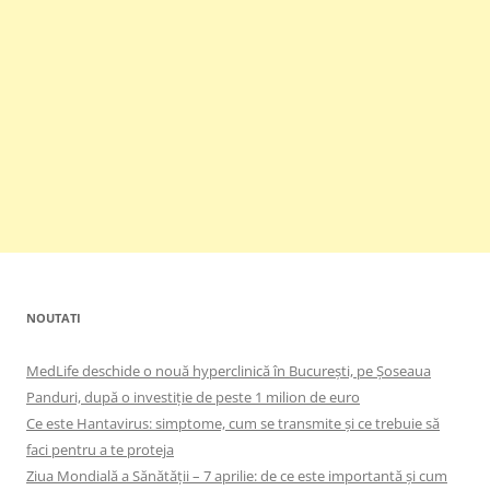
NOUTATI
MedLife deschide o nouă hyperclinică în București, pe Șoseaua
Panduri, după o investiție de peste 1 milion de euro
Ce este Hantavirus: simptome, cum se transmite și ce trebuie să
faci pentru a te proteja
Ziua Mondială a Sănătății – 7 aprilie: de ce este importantă și cum