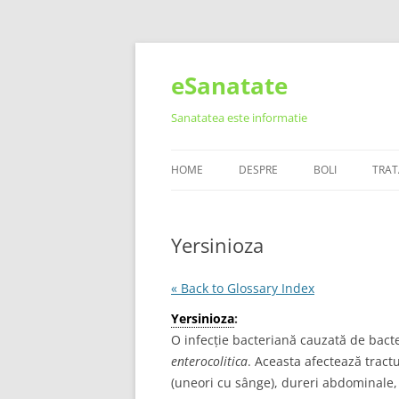
Skip
to
content
eSanatate
Sanatatea este informatie
HOME
DESPRE
BOLI
TRA
Yersinioza
« Back to Glossary Index
Yersinioza
:
O infecție bacteriană cauzată de bacte
enterocolitica
. Aceasta afectează trac
(uneori cu sânge), dureri abdominale, f