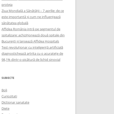
proteja
Ziua Mondială a Sănătății – 7 aprilie: de ce
este importantă și cum ne influențează
sănătatea globală
Affidea România intră pe segmentul de
spitalizare: achiziționează două spitale din
București și lansează Affidea Hospitals
Test revoluționar cu inteligență artificială
diagnostichează artrita cu o acuratețe de
98,1% dintr-o picătură de lichid sinovial
SUBIECTE
Boli
Curiozitati
Dictionar sanatate
Diete