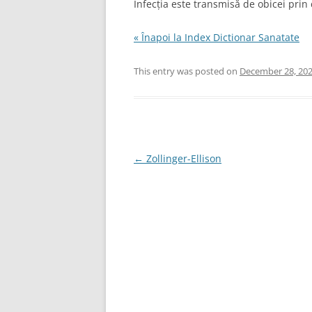
Infecția este transmisă de obicei pri
« Înapoi la Index Dictionar Sanatate
This entry was posted on
December 28, 20
Post
←
Zollinger-Ellison
navigation