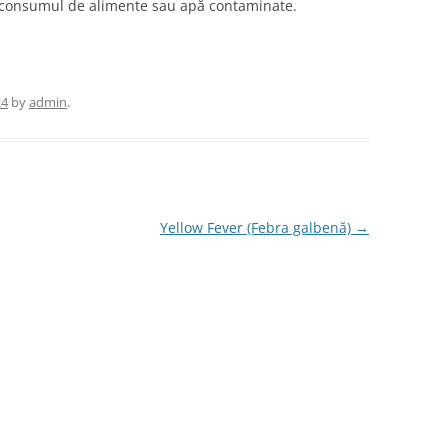
n consumul de alimente sau apă contaminate.
24
by
admin
.
Yellow Fever (Febra galbenă)
→