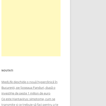
NOUTATI
MedLife deschide o nouă hyperclinică în
București, pe Șoseaua Panduri, după o
investiție de peste 1 milion de euro
Ce este Hantavirus: simptome, cum se
transmite și ce trebuie să faci pentru a te