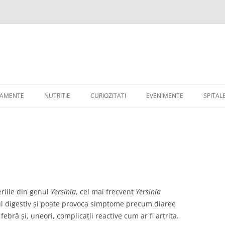
TAMENTE
NUTRITIE
CURIOZITATI
EVENIMENTE
SPITAL
riile din genul
Yersinia
, cel mai frecvent
Yersinia
tul digestiv și poate provoca simptome precum diaree
ebră și, uneori, complicații reactive cum ar fi artrita.