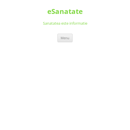
Skip
to
eSanatate
content
Sanatatea este informatie
Menu