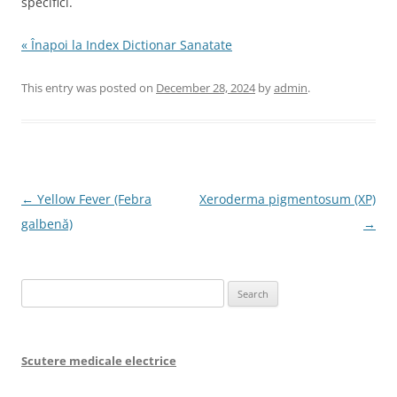
specifici.
« Înapoi la Index Dictionar Sanatate
This entry was posted on
December 28, 2024
by
admin
.
Post
←
Yellow Fever (Febra
Xeroderma pigmentosum (XP)
navigation
galbenă)
→
Search
for:
Scutere medicale electrice