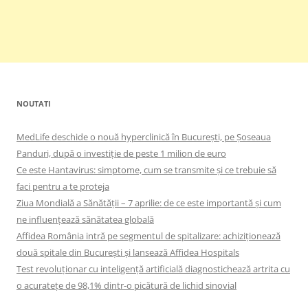
NOUTATI
MedLife deschide o nouă hyperclinică în București, pe Șoseaua
Panduri, după o investiție de peste 1 milion de euro
Ce este Hantavirus: simptome, cum se transmite și ce trebuie să
faci pentru a te proteja
Ziua Mondială a Sănătății – 7 aprilie: de ce este importantă și cum
ne influențează sănătatea globală
Affidea România intră pe segmentul de spitalizare: achiziționează
două spitale din București și lansează Affidea Hospitals
Test revoluționar cu inteligență artificială diagnostichează artrita cu
o acuratețe de 98,1% dintr-o picătură de lichid sinovial