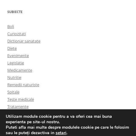
SUBIECTE
Boli
Curiozitati
Dictionar sanatate
Diete
Evenimente
Legislatie
Medicamente
Nutritie
Remedii naturiste
Spitale
Teste medicale
Tratamente
Utilizam module cookie pentru a va oferi cea mai buna
experienta pe site-ul nostru.
Puteti afla mai multe despre modulele cookie pe care le folosim
sau le puteți dezactiva in
setari
.