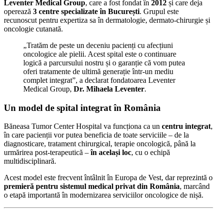
Leventer Medical Group
, care a fost fondat în
2012
și care deja
operează
3 centre specializate în București
. Grupul este
recunoscut pentru expertiza sa în dermatologie, dermato-chirurgie și
oncologie cutanată.
„Tratăm de peste un deceniu pacienți cu afecțiuni
oncologice ale pielii. Acest spital este o continuare
logică a parcursului nostru și o garanție că vom putea
oferi tratamente de ultimă generație într-un mediu
complet integrat”, a declarat fondatoarea Leventer
Medical Group,
Dr. Mihaela Leventer
.
Un model de spital integrat în România
Băneasa Tumor Center Hospital va funcționa ca un
centru integrat
,
în care pacienții vor putea beneficia de toate serviciile – de la
diagnosticare, tratament chirurgical, terapie oncologică, până la
urmărirea post-terapeutică –
în același loc
, cu o echipă
multidisciplinară.
Acest model este frecvent întâlnit în Europa de Vest, dar reprezintă o
premieră pentru sistemul medical privat din România
, marcând
o etapă importantă în modernizarea serviciilor oncologice de nișă.