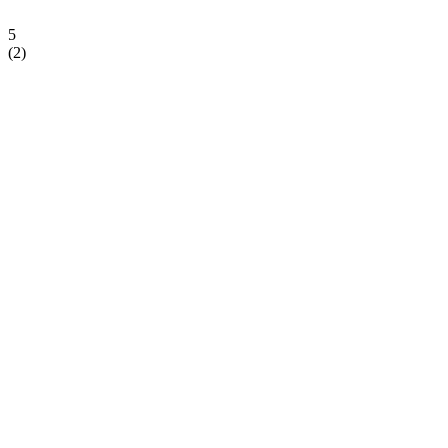
5
(
2
)