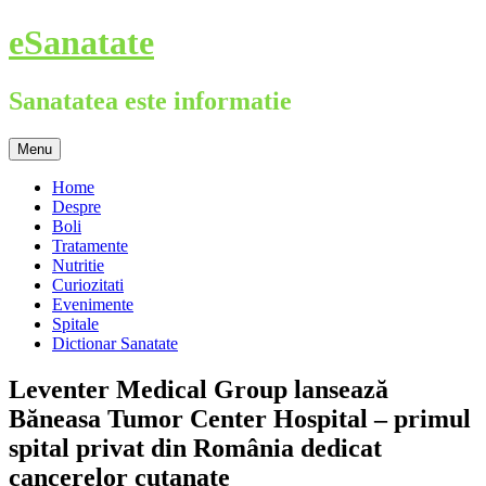
Skip
eSanatate
to
content
Sanatatea este informatie
Menu
Home
Despre
Boli
Tratamente
Nutritie
Curiozitati
Evenimente
Spitale
Dictionar Sanatate
Leventer Medical Group lansează
Băneasa Tumor Center Hospital – primul
spital privat din România dedicat
cancerelor cutanate