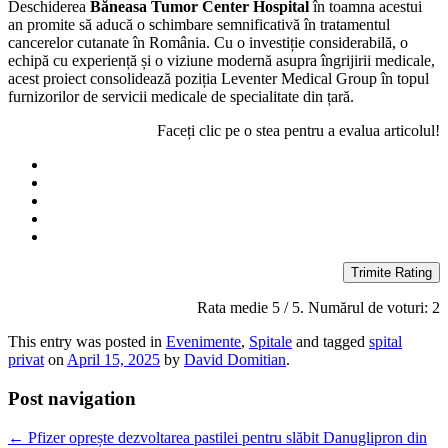
Deschiderea
Băneasa Tumor Center Hospital
în toamna acestui
an promite să aducă o schimbare semnificativă în tratamentul
cancerelor cutanate în România. Cu o investiție considerabilă, o
echipă cu experiență și o viziune modernă asupra îngrijirii medicale,
acest proiect consolidează poziția Leventer Medical Group în topul
furnizorilor de servicii medicale de specialitate din țară.
Faceți clic pe o stea pentru a evalua articolul!
Trimite Rating
Rata medie
5
/ 5. Numărul de voturi:
2
This entry was posted in
Evenimente
,
Spitale
and tagged
spital
privat
on
April 15, 2025
by
David Domitian
.
Post navigation
←
Pfizer oprește dezvoltarea pastilei pentru slăbit Danuglipron din