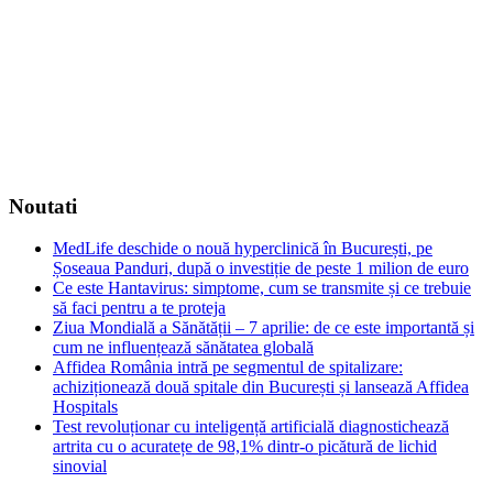
Noutati
MedLife deschide o nouă hyperclinică în București, pe
Șoseaua Panduri, după o investiție de peste 1 milion de euro
Ce este Hantavirus: simptome, cum se transmite și ce trebuie
să faci pentru a te proteja
Ziua Mondială a Sănătății – 7 aprilie: de ce este importantă și
cum ne influențează sănătatea globală
Affidea România intră pe segmentul de spitalizare:
achiziționează două spitale din București și lansează Affidea
Hospitals
Test revoluționar cu inteligență artificială diagnostichează
artrita cu o acuratețe de 98,1% dintr-o picătură de lichid
sinovial