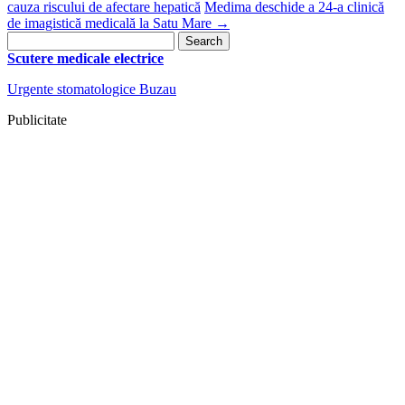
cauza riscului de afectare hepatică
Medima deschide a 24-a clinică
de imagistică medicală la Satu Mare
→
Search
for:
Scutere medicale electrice
Urgente stomatologice Buzau
Publicitate