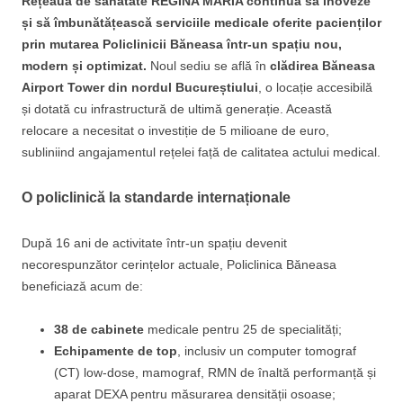
Rețeaua de sănătate REGINA MARIA continuă să inoveze
și să îmbunătățească serviciile medicale oferite pacienților
prin mutarea Policlinicii Băneasa într-un spațiu nou,
modern și optimizat.
Noul sediu se află în
clădirea Băneasa
Airport Tower din nordul Bucureștiului
, o locație accesibilă
și dotată cu infrastructură de ultimă generație. Această
relocare a necesitat o investiție de 5 milioane de euro,
subliniind angajamentul rețelei față de calitatea actului medical.
O policlinică la standarde internaționale
După 16 ani de activitate într-un spațiu devenit
necorespunzător cerințelor actuale, Policlinica Băneasa
beneficiază acum de:
38 de cabinete
medicale pentru 25 de specialități;
Echipamente de top
, inclusiv un computer tomograf
(CT) low-dose, mamograf, RMN de înaltă performanță și
aparat DEXA pentru măsurarea densității osoase;