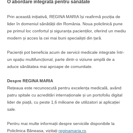
O abordare integrată pentru sănătate
Prin această inițiativă, REGINA MARIA își reafirmă poziția de
lider în domeniul sănătății din România. Noua policlinică pune
pe primul loc confortul și siguranța pacienților, oferind un mediu
modern și acces la cei mai buni specialiști din țară.
Pacienții pot beneficia acum de servicii medicale integrate într-
un spațiu multifuncțional, parte dintr-o viziune amplă de a
aduce sănătatea mai aproape de comunitate.
Despre REGINA MARIA
Rețeaua este recunoscută pentru excelența medicală, având
patru spitale cu acreditări internaționale și un portofoliu digital
lider de piață, cu peste 1,6 milioane de utilizatori ai aplicației
sale.
Pentru mai multe informații despre serviciile disponibile la
Policlinica Băneasa, vizitați
reginamaria.ro
.