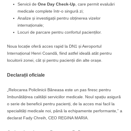
Servicii de
One Day Check-Up
, care permit evaluări
medicale complete într-o singură zi;
Analize și investigații pentru obținerea vizelor
internaționale;
Locuri de parcare pentru confortul pacienților.
Noua locație oferă acces rapid la DN1 și Aeroportul
Internațional Henri Coandă, fiind astfel ideală atât pentru
locuitorii zonei, cât și pentru pacienții din alte orașe.
Declarații oficiale
„Relocarea Policlinicii Băneasa este un pas firesc pentru
îmbunătățirea calității serviciilor medicale. Noul spațiu asigură
o serie de beneficii pentru pacienți, de la acces mai facil la
specialități medicale noi, până la echipamente performante,” a
declarat Fady Chreih, CEO REGINA MARIA.