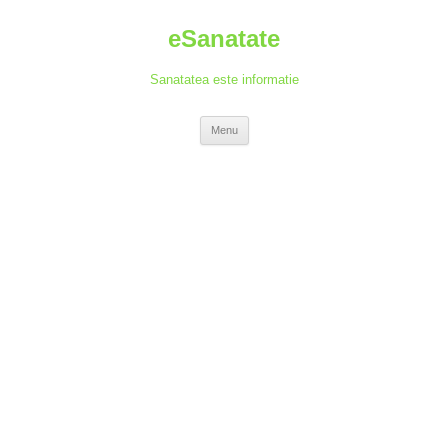
Skip
to
eSanatate
content
Sanatatea este informatie
Menu