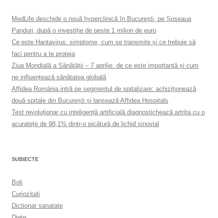
MedLife deschide o nouă hyperclinică în București, pe Șoseaua
Panduri, după o investiție de peste 1 milion de euro
Ce este Hantavirus: simptome, cum se transmite și ce trebuie să
faci pentru a te proteja
Ziua Mondială a Sănătății – 7 aprilie: de ce este importantă și cum
ne influențează sănătatea globală
Affidea România intră pe segmentul de spitalizare: achiziționează
două spitale din București și lansează Affidea Hospitals
Test revoluționar cu inteligență artificială diagnostichează artrita cu o
acuratețe de 98,1% dintr-o picătură de lichid sinovial
SUBIECTE
Boli
Curiozitati
Dictionar sanatate
Diete