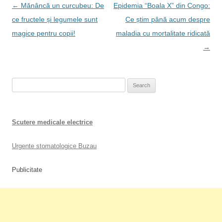
Post
←
Mănâncă un curcubeu: De
Epidemia “Boala X” din Congo:
navigation
ce fructele și legumele sunt
Ce știm până acum despre
magice pentru copii!
maladia cu mortalitate ridicată
→
Search
for:
Scutere medicale electrice
Urgente stomatologice Buzau
Publicitate