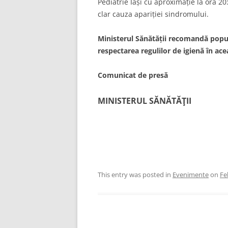
Pediatrie Iași cu aproximație la ora 20
clar cauza apariției sindromului.
Ministerul Sănătății recomandă popula
respectarea regulilor de igienă în ac
Comunicat de presă
MINISTERUL SĂNĂTĂŢII
This entry was posted in
Evenimente
on
Fe