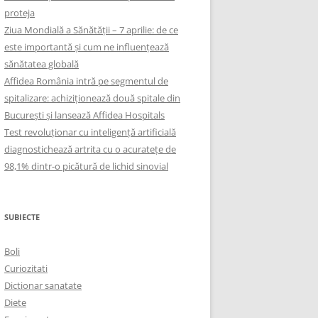
proteja
Ziua Mondială a Sănătății – 7 aprilie: de ce
este importantă și cum ne influențează
sănătatea globală
Affidea România intră pe segmentul de
spitalizare: achiziționează două spitale din
București și lansează Affidea Hospitals
Test revoluționar cu inteligență artificială
diagnostichează artrita cu o acuratețe de
98,1% dintr-o picătură de lichid sinovial
SUBIECTE
Boli
Curiozitati
Dictionar sanatate
Diete