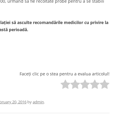
:00, urmând sa fie recoltate probe pentru a se stabili
ției să asculte recomandările medicilor cu privire la
eastă perioadă.
Faceți clic pe o stea pentru a evalua articolul!
bruary 20, 2016
by
admin
.