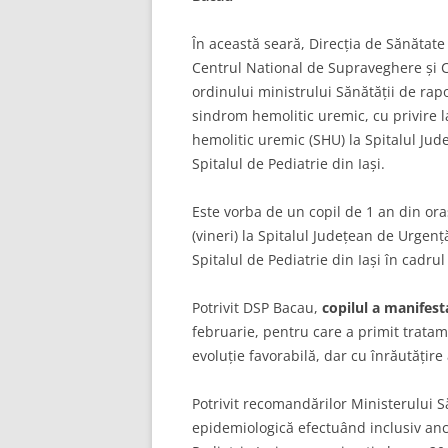
În această seară, Direcția de Sănătate
Centrul National de Supraveghere și Co
ordinului ministrului Sănătății de rapo
sindrom hemolitic uremic, cu privire l
hemolitic uremic (SHU) la Spitalul Jude
Spitalul de Pediatrie din Iași.
Este vorba de un copil de 1 an din ora
(vineri) la Spitalul Județean de Urgență
Spitalul de Pediatrie din Iași în cadrul
Potrivit DSP Bacau,
copilul a manifest
februarie, pentru care a primit tratam
evoluție favorabilă, dar cu înrăutățire
Potrivit recomandărilor Ministerului S
epidemiologică efectuând inclusiv anch