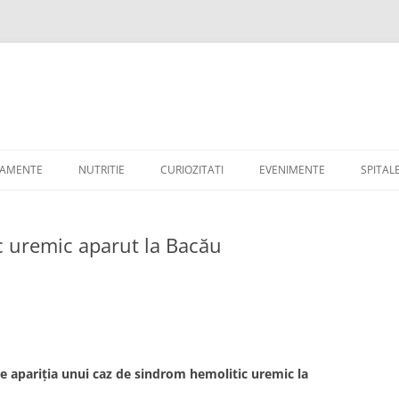
TAMENTE
NUTRITIE
CURIOZITATI
EVENIMENTE
SPITAL
c uremic aparut la Bacău
de apariția unui caz de sindrom hemolitic uremic la