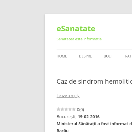
Skip
to
content
eSanatate
Sanatatea este informatie
HOME
DESPRE
BOLI
TRA
Caz de sindrom hemoliti
Leave a reply
0
(
0
)
Bucureşti,
19-02-2016
Ministerul Sănătații a fost informat 
Bacău