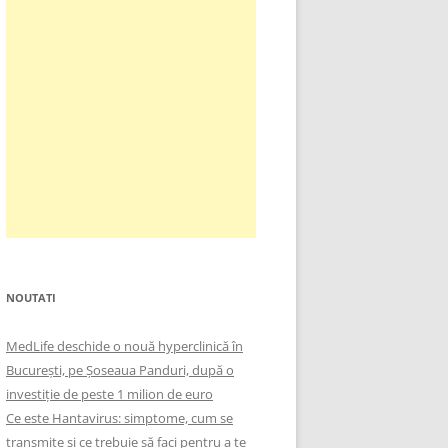
NOUTATI
MedLife deschide o nouă hyperclinică în
București, pe Șoseaua Panduri, după o
investiție de peste 1 milion de euro
Ce este Hantavirus: simptome, cum se
transmite și ce trebuie să faci pentru a te