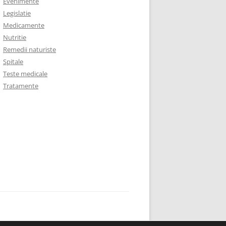
Evenimente
Legislatie
Medicamente
Nutritie
Remedii naturiste
Spitale
Teste medicale
Tratamente