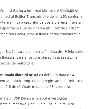
 Publică Bacău a informat Ministerul Sănătății și
ntrol al Bolilor Transmisibile de la INSP, conform
rtare zilnică a cazurilor de boală diareică gravă și
a apariția în ziua de vineri a unui caz de sindrom
țean din Bacău, copilul fiind ulterior transferat la
șul Bacău, care s-a internat în data de 19 februarie
 Bacău și care a fost transferat, în aceeași zi, la
 secției de nefrologie.
at boala diareică acută
cu debut în data de 4
ent antibiotic timp 3 zile în regim ambulatoriu cu o
 a stării de sănătate în data de 18 februarie.
ănătății, DSP Bacău a început investigația
etă alimentară. Copilul a ajuns la Spitalul de