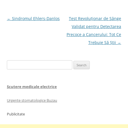
Post
←
Sindromul Ehlers-Danlos
Test Revoluționar de Sânge
navigation
Validat pentru Detectarea
Precoce a Cancerului: Tot Ce
Trebuie Să Știi
→
Search
for:
Scutere medicale electrice
Urgente stomatologice Buzau
Publicitate