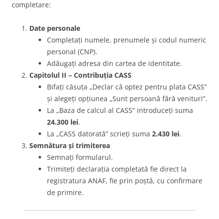
completare:
Date personale
Completați numele, prenumele și codul numeric
personal (CNP).
Adăugați adresa din cartea de identitate.
Capitolul II – Contribuția CASS
Bifați căsuța „Declar că optez pentru plata CASS”
și alegeți opțiunea „Sunt persoană fără venituri”.
La „Baza de calcul al CASS” introduceți suma
24.300 lei
.
La „CASS datorată” scrieți suma
2.430 lei
.
Semnătura și trimiterea
Semnați formularul.
Trimiteți declarația completată fie direct la
registratura ANAF, fie prin poștă, cu confirmare
de primire.