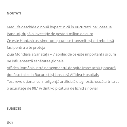
NOUTATI
MedLife deschide o nouă hyperclinică în București, pe Șoseaua
Panduri, după o investiție de peste 1 milion de euro
Ce este Hantavirus: simptome, cum se transmite și ce trebuie să
faci pentru a te proteja
Ziua Mondială a Sănătății – 7 aprilie: de ce este importantă și cum
ne influențează sănătatea globală
Affidea România intră pe segmentul de spitalizare: achiziționează
două spitale din București și lansează Affidea Hospitals
Test revoluționar cu inteligență artificială diagnostichează artrita cu
o acuratețe de 98,1% dintr-o picătură de lichid sinovial
SUBIECTE
Boli