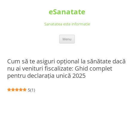
Skip
to
eSanatate
content
Sanatatea este informatie
Menu
Cum să te asiguri opțional la sănătate dacă
nu ai venituri fiscalizate: Ghid complet
pentru declarația unică 2025
5
(
1
)