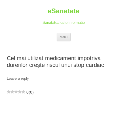
Skip
to
eSanatate
content
Sanatatea este informatie
Menu
Cel mai utilizat medicament impotriva
durerilor creşte riscul unui stop cardiac
Leave a reply
0
(
0
)