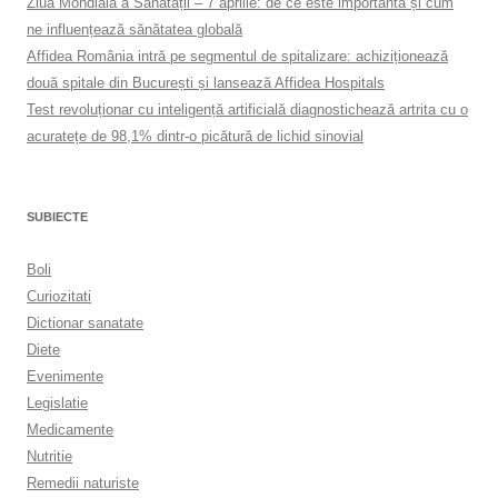
Ziua Mondială a Sănătății – 7 aprilie: de ce este importantă și cum
ne influențează sănătatea globală
Affidea România intră pe segmentul de spitalizare: achiziționează
două spitale din București și lansează Affidea Hospitals
Test revoluționar cu inteligență artificială diagnostichează artrita cu o
acuratețe de 98,1% dintr-o picătură de lichid sinovial
SUBIECTE
Boli
Curiozitati
Dictionar sanatate
Diete
Evenimente
Legislatie
Medicamente
Nutritie
Remedii naturiste