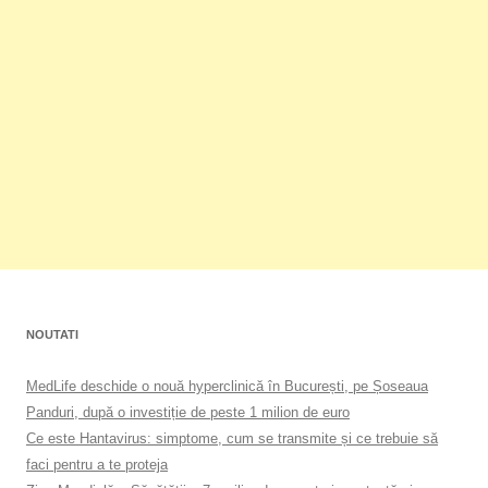
NOUTATI
MedLife deschide o nouă hyperclinică în București, pe Șoseaua
Panduri, după o investiție de peste 1 milion de euro
Ce este Hantavirus: simptome, cum se transmite și ce trebuie să
faci pentru a te proteja