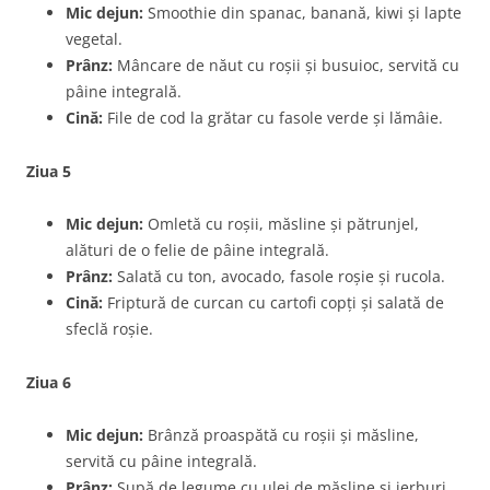
Mic dejun:
Smoothie din spanac, banană, kiwi și lapte
vegetal.
Prânz:
Mâncare de năut cu roșii și busuioc, servită cu
pâine integrală.
Cină:
File de cod la grătar cu fasole verde și lămâie.
Ziua 5
Mic dejun:
Omletă cu roșii, măsline și pătrunjel,
alături de o felie de pâine integrală.
Prânz:
Salată cu ton, avocado, fasole roșie și rucola.
Cină:
Friptură de curcan cu cartofi copți și salată de
sfeclă roșie.
Ziua 6
Mic dejun:
Brânză proaspătă cu roșii și măsline,
servită cu pâine integrală.
Prânz:
Supă de legume cu ulei de măsline și ierburi.