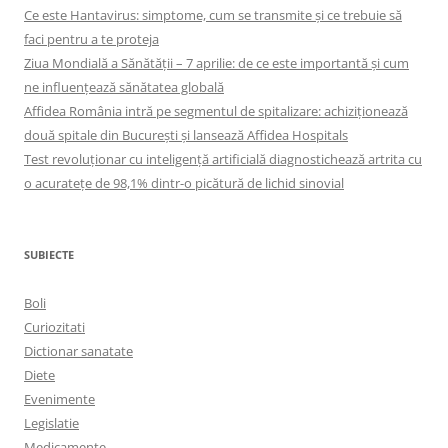
Ce este Hantavirus: simptome, cum se transmite și ce trebuie să
faci pentru a te proteja
Ziua Mondială a Sănătății – 7 aprilie: de ce este importantă și cum
ne influențează sănătatea globală
Affidea România intră pe segmentul de spitalizare: achiziționează
două spitale din București și lansează Affidea Hospitals
Test revoluționar cu inteligență artificială diagnostichează artrita cu
o acuratețe de 98,1% dintr-o picătură de lichid sinovial
SUBIECTE
Boli
Curiozitati
Dictionar sanatate
Diete
Evenimente
Legislatie
Medicamente