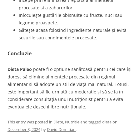
Începe prin eliminarea treptată a alimentelor
procesate și a zaharurilor.
Înlocuiește gustările obișnuite cu fructe, nuci sau
legume proaspete.
Gătește acasă folosind ingrediente naturale și evită
sosurile sau condimentele procesate.
Concluzie
Dieta Paleo
poate fi o opțiune sănătoasă pentru cei care își
doresc să elimine alimentele procesate din regimul
alimentar și să adopte un stil de viață mai natural. Totuși,
este important să fie urmată cu moderație și să se ia în
considerare consultația unui nutriționist pentru a evita
eventualele dezechilibre nutriționale.
This entry was posted in
Diete
,
Nutritie
and tagged
dieta
on
December 8, 2024
by
David Domitian
.