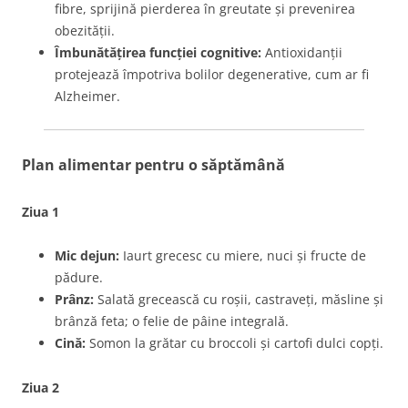
fibre, sprijină pierderea în greutate și prevenirea
obezității.
Îmbunătățirea funcției cognitive:
Antioxidanții
protejează împotriva bolilor degenerative, cum ar fi
Alzheimer.
Plan alimentar pentru o săptămână
Ziua 1
Mic dejun:
Iaurt grecesc cu miere, nuci și fructe de
pădure.
Prânz:
Salată grecească cu roșii, castraveți, măsline și
brânză feta; o felie de pâine integrală.
Cină:
Somon la grătar cu broccoli și cartofi dulci copți.
Ziua 2