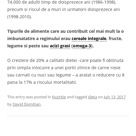
74.000 de adulti timp de doisprezece ani (1986-1998),
precum si riscul de a muri in urmatorii doisprezece ani
(1998-2010).
Tipurile de alimente care au contribuit cel mai mult la o
imbunatatire a regimului erau
cereale integrale
, fructe,
legume si peste sau
acizi grasi
(
omega-3
).
O crestere de 20% a calitatii dietei -care poate fi obtinuta
prin simpla inlocuire a unei portii zilnice de carne rosie
sau carnati cu nuci sau legume – a aratat o reducere cu 8
pana la 17% a riscului mortalitatii.
This entry was posted in
Nutritie
and tagged
dieta
on
July 13, 2017
by
David Domitian
.