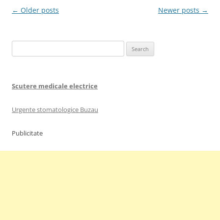
Post
←
Older posts
Newer posts
→
navigation
Search
for:
Scutere medicale electrice
Urgente stomatologice Buzau
Publicitate