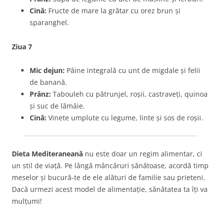
Cină:
Fructe de mare la grătar cu orez brun și
sparanghel.
Ziua 7
Mic dejun:
Pâine integrală cu unt de migdale și felii
de banană.
Prânz:
Tabouleh cu pătrunjel, roșii, castraveți, quinoa
și suc de lămâie.
Cină:
Vinete umplute cu legume, linte și sos de roșii.
Dieta Mediteraneană
nu este doar un regim alimentar, ci
un stil de viață. Pe lângă mâncăruri sănătoase, acordă timp
meselor și bucură-te de ele alături de familie sau prieteni.
Dacă urmezi acest model de alimentație, sănătatea ta îți va
mulțumi!