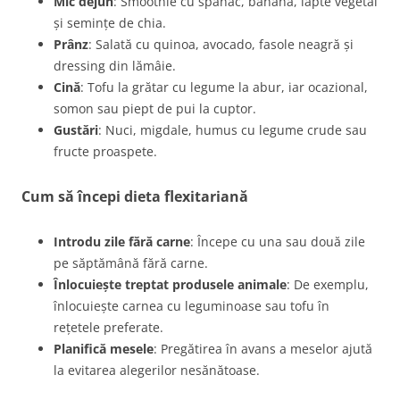
Mic dejun
: Smoothie cu spanac, banană, lapte vegetal
și semințe de chia.
Prânz
: Salată cu quinoa, avocado, fasole neagră și
dressing din lămâie.
Cină
: Tofu la grătar cu legume la abur, iar ocazional,
somon sau piept de pui la cuptor.
Gustări
: Nuci, migdale, humus cu legume crude sau
fructe proaspete.
Cum să începi dieta flexitariană
Introdu zile fără carne
: Începe cu una sau două zile
pe săptămână fără carne.
Înlocuiește treptat produsele animale
: De exemplu,
înlocuiește carnea cu leguminoase sau tofu în
rețetele preferate.
Planifică mesele
: Pregătirea în avans a meselor ajută
la evitarea alegerilor nesănătoase.