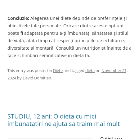
Concluzie:
Alegerea unei diete depinde de preferințele și
obiectivele tale personale. Oricare dintre aceste opțiuni
poate fi adaptată pentru a-ți îmbunătăți sănătatea și stilul
de viață, atâta timp cât respecți principiile de echilibru și
diversitate alimentară. Consultă un nutriționist înainte de a
face schimbări semnificative în dieta ta.
This entry was posted in
Diete
and tagged
dieta
on
November 21,
2024
by
David Domitian
.
STUDIU, 12 ani: O dieta cu mici
imbunatatiri ne ajuta sa traim mai mult
O dieta cu