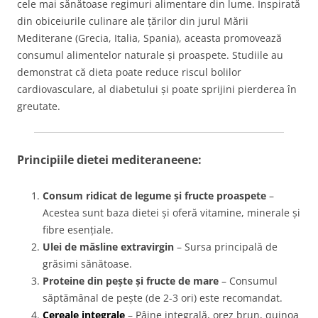
cele mai sănătoase regimuri alimentare din lume. Inspirată
din obiceiurile culinare ale țărilor din jurul Mării
Mediterane (Grecia, Italia, Spania), aceasta promovează
consumul alimentelor naturale și proaspete. Studiile au
demonstrat că dieta poate reduce riscul bolilor
cardiovasculare, al diabetului și poate sprijini pierderea în
greutate.
Principiile dietei mediteraneene:
Consum ridicat de legume și fructe proaspete
–
Acestea sunt baza dietei și oferă vitamine, minerale și
fibre esențiale.
Ulei de măsline extravirgin
– Sursa principală de
grăsimi sănătoase.
Proteine din pește și fructe de mare
– Consumul
săptămânal de pește (de 2-3 ori) este recomandat.
Cereale integrale
– Pâine integrală, orez brun, quinoa