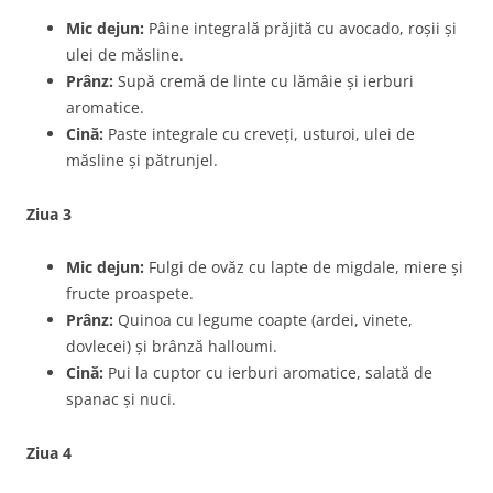
Mic dejun:
Pâine integrală prăjită cu avocado, roșii și
ulei de măsline.
Prânz:
Supă cremă de linte cu lămâie și ierburi
aromatice.
Cină:
Paste integrale cu creveți, usturoi, ulei de
măsline și pătrunjel.
Ziua 3
Mic dejun:
Fulgi de ovăz cu lapte de migdale, miere și
fructe proaspete.
Prânz:
Quinoa cu legume coapte (ardei, vinete,
dovlecei) și brânză halloumi.
Cină:
Pui la cuptor cu ierburi aromatice, salată de
spanac și nuci.
Ziua 4