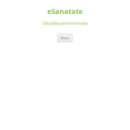
Skip
to
eSanatate
content
Sanatatea este informatie
Menu