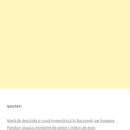
NOUTATI
MedLife deschide o nouă hyperclinică în București, pe Șoseaua
Panduri, după o investiție de peste 1 milion de euro