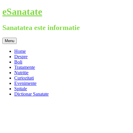
Skip
eSanatate
to
content
Sanatatea este informatie
Menu
Home
Despre
Boli
Tratamente
Nutritie
Curiozitati
Evenimente
Spitale
Dictionar Sanatate