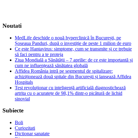
Noutati
MedLife deschide o nouă hyperclinică în București, pe
Șoseaua Panduri, după o investiție de peste 1 milion de euro
Ce este Hantavirus: simptome, cum se transmite și ce trebuie
să faci pentru a te proteja
Ziua Mondială a Sănătății – 7 aprilie: de ce este importantă și
cum ne influențează sănătatea globală
Affidea România intră pe segmentul de spitalizare:
achiziționează două spitale din București și lansează Affidea
Hospitals
Test revoluționar cu inteligență artificială diagnostichează
artrita cu o acuratețe de 98,1% dintr-o picătură de lichid
sinovial
Subiecte
Boli
Curiozitati
Dictionar sanatate