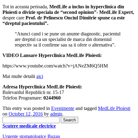
Tot in aceasta perioada,
MedLife a inclus in hyperclinica din
Ploiesti o divizie speciala de “second opinion”- MedLife Expert,
despre care
Prof. dr Pelinescu Onciul Dimitrie spune ca este
“dreptul pacientului”.
“Atunci cand i se pune un anume diagnostic, pacientul
are dreptul ca un specialist de marca din domeniul
respectiv sa il confirme sau sa ii ofere o alternativa”.
VIDEO Lansare Hyperclinica MedLife Ploiesti:
https://www.youtube.com/watch?v=jANeZM6Q5HM
Mai multe detalii
aici
Adresa Hyperclinica MedLife Ploiesti:
Bulevardul Republicii nr. 15-17
Telefon Programare:
0244960
This entry was posted in
Evenimente
and tagged
MedLife Ploiesti
on
October 12, 2016
by
admin
.
Search
for:
Scutere medicale electrice
Urgente stomatologice Buzau