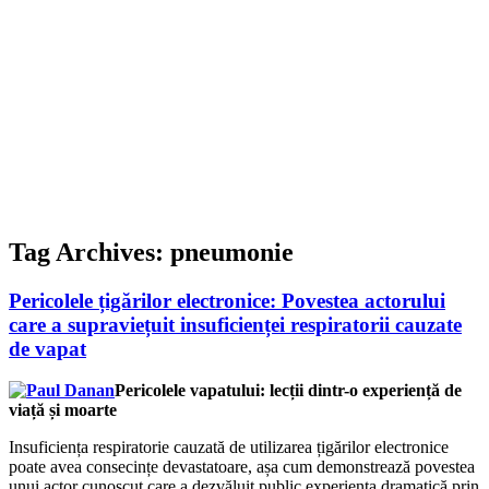
Tag Archives:
pneumonie
Pericolele țigărilor electronice: Povestea actorului
care a supraviețuit insuficienței respiratorii cauzate
de vapat
Pericolele vapatului: lecții dintr-o experiență de
viață și moarte
Insuficiența respiratorie cauzată de utilizarea țigărilor electronice
poate avea consecințe devastatoare, așa cum demonstrează povestea
unui actor cunoscut care a dezvăluit public experiența dramatică prin