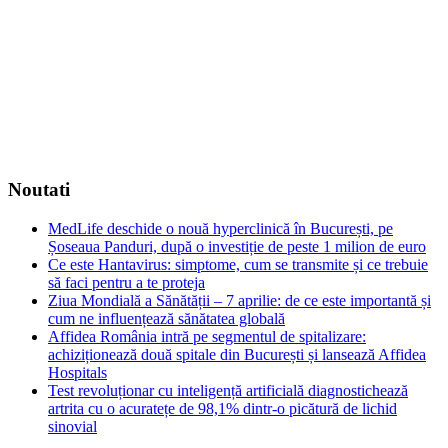
Noutati
MedLife deschide o nouă hyperclinică în București, pe
Șoseaua Panduri, după o investiție de peste 1 milion de euro
Ce este Hantavirus: simptome, cum se transmite și ce trebuie
să faci pentru a te proteja
Ziua Mondială a Sănătății – 7 aprilie: de ce este importantă și
cum ne influențează sănătatea globală
Affidea România intră pe segmentul de spitalizare:
achiziționează două spitale din București și lansează Affidea
Hospitals
Test revoluționar cu inteligență artificială diagnostichează
artrita cu o acuratețe de 98,1% dintr-o picătură de lichid
sinovial