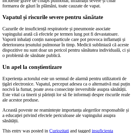
incidente grave de colaps pulmonar, inflamații severe și chiar
formarea de găuri în plămâni, toate cauzate de vapat.
Vapatul și riscurile severe pentru sănătate
Cazurile de insuficiență respiratorie și pneumonie asociate
vapingului arată că efectele pe termen lung pot fi devastatoare.
Vaporii inhalați conțin nanoparticule care pot provoca inflamații și
deteriorarea țesutului pulmonar în timp. Medicii subliniază că aceste
dispozitive nu sunt doar un pericol pentru sănătatea individuală, ci și
o problemă de sănătate publică.
Un apel la conștientizare
Experiența actorului este un semnal de alarmă pentru utilizatorii de
țigări electronice. Vapatul, perceput adesea ca o alternativă mai puțin
nocivă la fumat, poate avea consecințe ireversibile asupra sănătății.
Este vital ca tinerii și părinții lor să fie informați despre riscurile reale
ale acestor produse.
Această poveste ne reamintește importanța alegerilor responsabile și
a educației privind efectele periculoase ale vapingului asupra
sănătății.
This entry was posted in
Curiozitati
and tagged
insuficienta