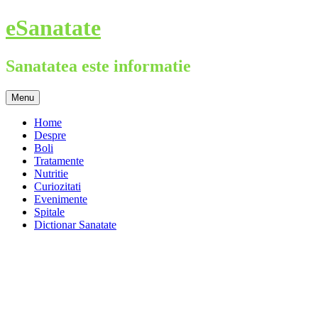
Skip
eSanatate
to
content
Sanatatea este informatie
Menu
Home
Despre
Boli
Tratamente
Nutritie
Curiozitati
Evenimente
Spitale
Dictionar Sanatate