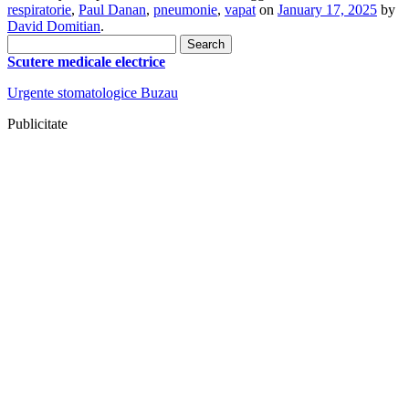
respiratorie
,
Paul Danan
,
pneumonie
,
vapat
on
January 17, 2025
by
David Domitian
.
Search
for:
Scutere medicale electrice
Urgente stomatologice Buzau
Publicitate