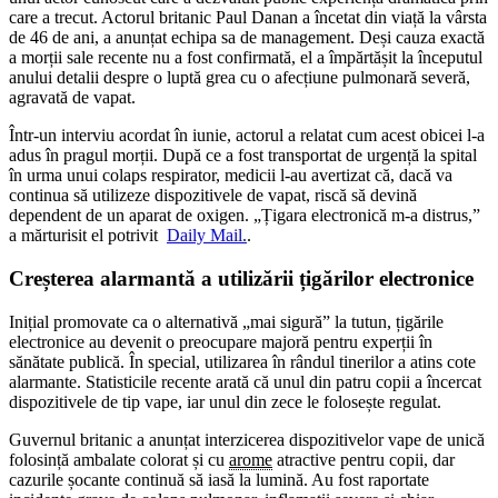
care a trecut. Actorul britanic Paul Danan a încetat din viață la vârsta
de 46 de ani, a anunțat echipa sa de management. Deși cauza exactă
a morții sale recente nu a fost confirmată, el a împărtășit la începutul
anului detalii despre o luptă grea cu o afecțiune pulmonară severă,
agravată de vapat.
Într-un interviu acordat în iunie, actorul a relatat cum acest obicei l-a
adus în pragul morții. După ce a fost transportat de urgență la spital
în urma unui colaps respirator, medicii l-au avertizat că, dacă va
continua să utilizeze dispozitivele de vapat, riscă să devină
dependent de un aparat de oxigen. „Țigara electronică m-a distrus,”
a mărturisit el potrivit
Daily Mail.
.
Creșterea alarmantă a utilizării țigărilor electronice
Inițial promovate ca o alternativă „mai sigură” la tutun, țigările
electronice au devenit o preocupare majoră pentru experții în
sănătate publică. În special, utilizarea în rândul tinerilor a atins cote
alarmante. Statisticile recente arată că unul din patru copii a încercat
dispozitivele de tip vape, iar unul din zece le folosește regulat.
Guvernul britanic a anunțat interzicerea dispozitivelor vape de unică
folosință ambalate colorat și cu
arome
atractive pentru copii, dar
cazurile șocante continuă să iasă la lumină. Au fost raportate