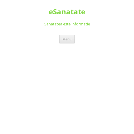
Skip
to
eSanatate
content
Sanatatea este informatie
Menu