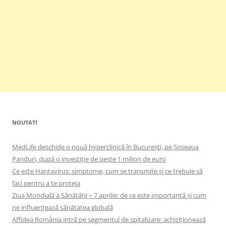
NOUTATI
MedLife deschide o nouă hyperclinică în București, pe Șoseaua
Panduri, după o investiție de peste 1 milion de euro
Ce este Hantavirus: simptome, cum se transmite și ce trebuie să
faci pentru a te proteja
Ziua Mondială a Sănătății – 7 aprilie: de ce este importantă și cum
ne influențează sănătatea globală
Affidea România intră pe segmentul de spitalizare: achiziționează