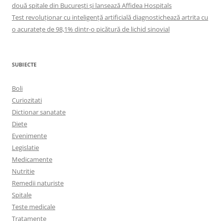
două spitale din București și lansează Affidea Hospitals
Test revoluționar cu inteligență artificială diagnostichează artrita cu
o acuratețe de 98,1% dintr-o picătură de lichid sinovial
SUBIECTE
Boli
Curiozitati
Dictionar sanatate
Diete
Evenimente
Legislatie
Medicamente
Nutritie
Remedii naturiste
Spitale
Teste medicale
Tratamente