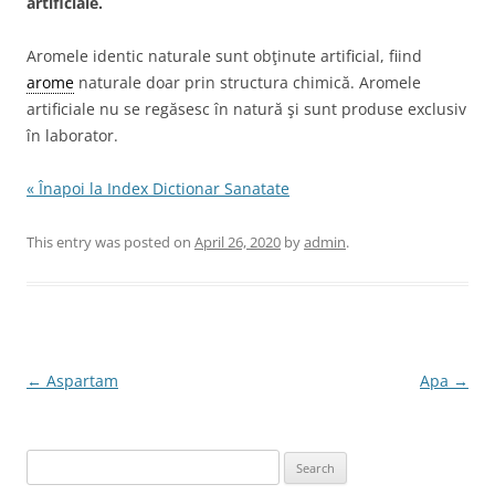
artificiale.
Aromele identic naturale sunt obţinute artificial, fiind
arome
naturale doar prin structura chimică. Aromele
artificiale nu se regăsesc în natură şi sunt produse exclusiv
în laborator.
« Înapoi la Index Dictionar Sanatate
This entry was posted on
April 26, 2020
by
admin
.
Post
←
Aspartam
Apa
→
navigation
Search
for: