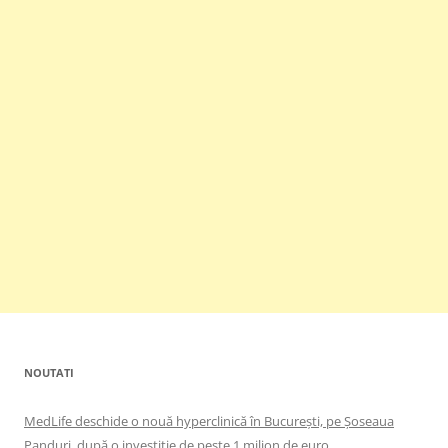
NOUTATI
MedLife deschide o nouă hyperclinică în București, pe Șoseaua
Panduri, după o investiție de peste 1 milion de euro