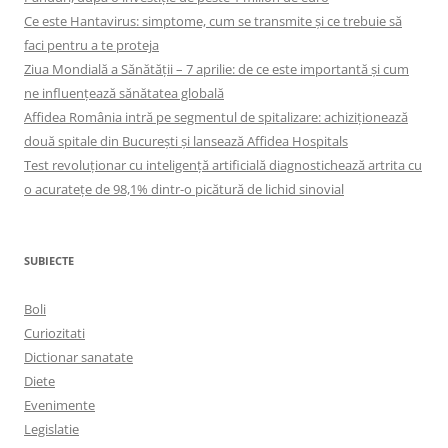
Ce este Hantavirus: simptome, cum se transmite și ce trebuie să
faci pentru a te proteja
Ziua Mondială a Sănătății – 7 aprilie: de ce este importantă și cum
ne influențează sănătatea globală
Affidea România intră pe segmentul de spitalizare: achiziționează
două spitale din București și lansează Affidea Hospitals
Test revoluționar cu inteligență artificială diagnostichează artrita cu
o acuratețe de 98,1% dintr-o picătură de lichid sinovial
SUBIECTE
Boli
Curiozitati
Dictionar sanatate
Diete
Evenimente
Legislatie