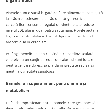
organismului?
Vinetele sunt o sursă bogată de fibre alimentare, care ajută
la scăderea colesterolului rău din sânge. Potrivit
cercetărilor, consumul regulat de vinete poate reduce
nivelul LDL-ului în doar patru săptămâni. Fibrele ajută la
legarea colesterolului în tractul digestiv, împiedicând
absorbția sa în organism.
Pe lângă beneficiile pentru sănătatea cardiovasculară,
vinetele au un conținut redus de calorii și sunt ideale
pentru cei care doresc să piardă în greutate sau să își
mențină o greutate sănătoasă.
Bamele: un superaliment pentru inimă și
metabolism
La fel de impresionante sunt bamele, care gestionează nu
doar nivelul colesterolului, ci și tulburările metabolice