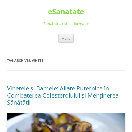
Skip
to
eSanatate
content
Sanatatea este informatie
Menu
TAG ARCHIVES:
VINETE
Vinetele și Bamele: Aliate Puternice în
Combaterea Colesterolului și Menținerea
Sănătății