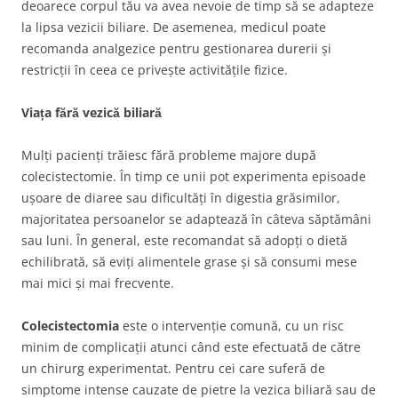
deoarece corpul tău va avea nevoie de timp să se adapteze
la lipsa vezicii biliare. De asemenea, medicul poate
recomanda analgezice pentru gestionarea durerii și
restricții în ceea ce privește activitățile fizice.
Viața fără vezică biliară
Mulți pacienți trăiesc fără probleme majore după
colecistectomie. În timp ce unii pot experimenta episoade
ușoare de diaree sau dificultăți în digestia grăsimilor,
majoritatea persoanelor se adaptează în câteva săptămâni
sau luni. În general, este recomandat să adopți o dietă
echilibrată, să eviți alimentele grase și să consumi mese
mai mici și mai frecvente.
Colecistectomia
este o intervenție comună, cu un risc
minim de complicații atunci când este efectuată de către
un chirurg experimentat. Pentru cei care suferă de
simptome intense cauzate de pietre la vezica biliară sau de