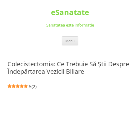
Skip
to
eSanatate
content
Sanatatea este informatie
Menu
Colecistectomia: Ce Trebuie Să Știi Despre
Îndepărtarea Vezicii Biliare
5
(
2
)