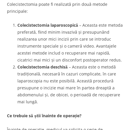
Colecistectomia poate fi realizată prin două metode
principale:
Colecistectomia laparoscopică
– Aceasta este metoda
preferată, fiind minim invazivă și presupunând
realizarea unor mici incizii prin care se introduc
instrumente speciale și o cameră video. Avantajele
acestei metode includ o recuperare mai rapidă,
cicatrici mai mici și un disconfort postoperator redus.
Colecistectomia deschisă
– Aceasta este o metodă
tradițională, necesară în cazuri complicate, în care
laparoscopia nu este posibilă. Această procedură
presupune o incizie mai mare în partea dreaptă a
abdomenului și, de obicei, o perioadă de recuperare
mai lungă.
Ce trebuie să știi înainte de operație?
Înainte de operație, medicul va solicita o serie de