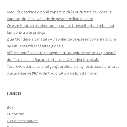
MedLife deschide o nouă hyperclinică în București, pe Șoseaua
Panduri, după o investiție de peste 1 milion de euro
Ce este Hantavirus: simptome, cum se transmite și ce trebuie să
faci pentru a te proteja
Ziua Mondială a Sănătății – 7 aprilie: de ce este importantă și cum
ne influențează sănătatea globală
Affidea România intră pe segmentul de spitalizare: achiziționează
două spitale din București și lansează Affidea Hospitals
Test revoluționar cu inteligență artificială diagnostichează artrita cu
o acuratețe de 98,1% dintr-o picătură de lichid sinovial
SUBIECTE
Boli
Curiozitati
Dictionar sanatate