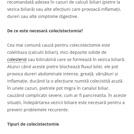
recomandată adesea în cazuri de calculi biliari (pietre la
vezica biliară) sau alte afecțiuni care provoacă inflamații,
dureri sau alte simptome digestive.
De ce este necesară colecistectomia?
Cea mai comună cauză pentru colecistectomie este
colelitiaza (calculii biliari), mici depozite solide de
colesterol
sau bilirubină care se formează în vezica biliară.
Atunci când aceste pietre blochează fluxul bilei, ele pot
provoca dureri abdominale intense, greață, vărsături și
inflamație, ducând la o afecțiune numită colecistită acută.
În unele cazuri, pietrele pot migra în canalul biliar,
cauzând complicații severe, cum ar fi pancreatita. În aceste
situații, îndepărtarea vezicii biliare este necesară pentru a
preveni problemele recurente.
Tipuri de colecistectomie