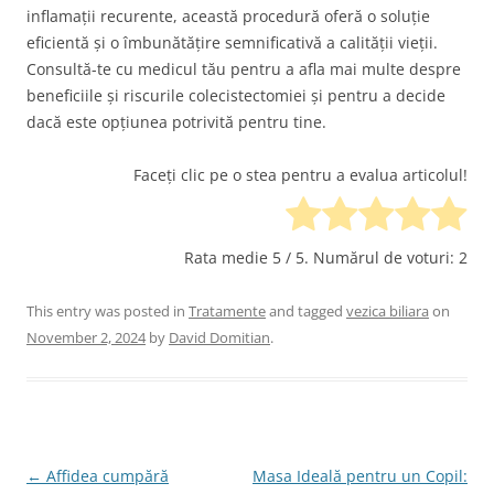
inflamații recurente, această procedură oferă o soluție
eficientă și o îmbunătățire semnificativă a calității vieții.
Consultă-te cu medicul tău pentru a afla mai multe despre
beneficiile și riscurile colecistectomiei și pentru a decide
dacă este opțiunea potrivită pentru tine.
Faceți clic pe o stea pentru a evalua articolul!
Rata medie
5
/ 5. Numărul de voturi:
2
This entry was posted in
Tratamente
and tagged
vezica biliara
on
November 2, 2024
by
David Domitian
.
Post
←
Affidea cumpără
Masa Ideală pentru un Copil: