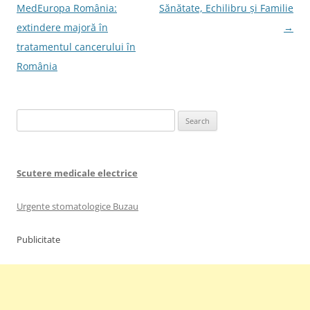
navigation
MedEuropa România:
Sănătate, Echilibru și Familie
extindere majoră în
→
tratamentul cancerului în
România
Search
for:
Scutere medicale electrice
Urgente stomatologice Buzau
Publicitate