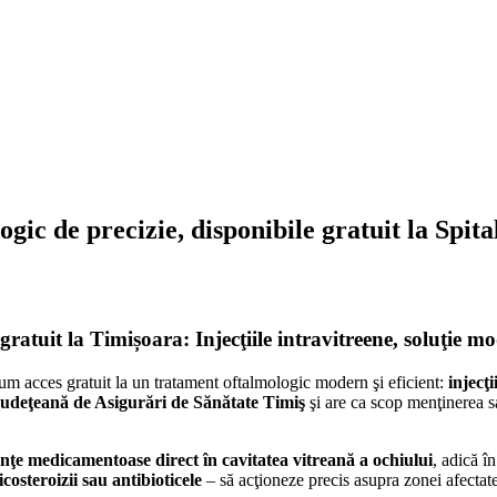
logic de precizie, disponibile gratuit la Spi
ratuit la Timișoara: Injecţiile intravitreene, soluţie m
acum acces gratuit la un tratament oftalmologic modern şi eficient:
injecţi
udeţeană de Asigurări de Sănătate Timiş
şi are ca scop menţinerea sa
ţe medicamentoase direct în cavitatea vitreană a ochiului
, adică î
costeroizii sau antibioticele
– să acţioneze precis asupra zonei afectate