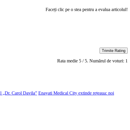
Faceți clic pe o stea pentru a evalua articolul!
Trimite Rating
Rata medie
5
/ 5. Numărul de voturi:
1
l „Dr. Carol Davila”
Enayati Medical City extinde rețeaua: noi