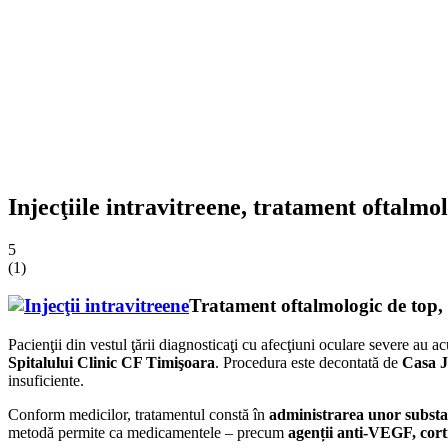
Injecţiile intravitreene, tratament oftalmo
5
(
1
)
Tratament oftalmologic de top, g
Pacienţii din vestul ţării diagnosticaţi cu afecţiuni oculare severe au 
Spitalului Clinic CF Timişoara
. Procedura este decontată de
Casa J
insuficiente.
Conform medicilor, tratamentul constă în
administrarea unor substan
metodă permite ca medicamentele – precum
agenții anti-VEGF, corti