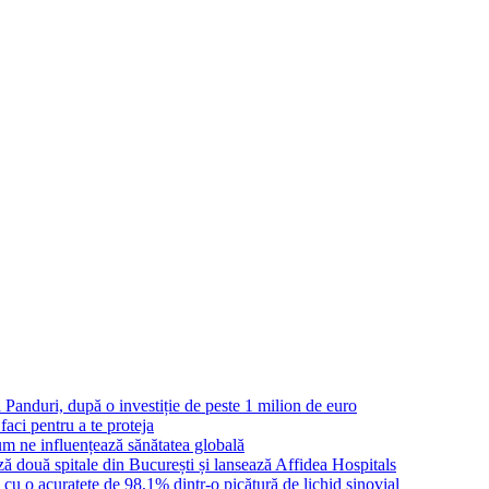
Panduri, după o investiție de peste 1 milion de euro
aci pentru a te proteja
cum ne influențează sănătatea globală
ză două spitale din București și lansează Affidea Hospitals
ta cu o acuratețe de 98,1% dintr-o picătură de lichid sinovial