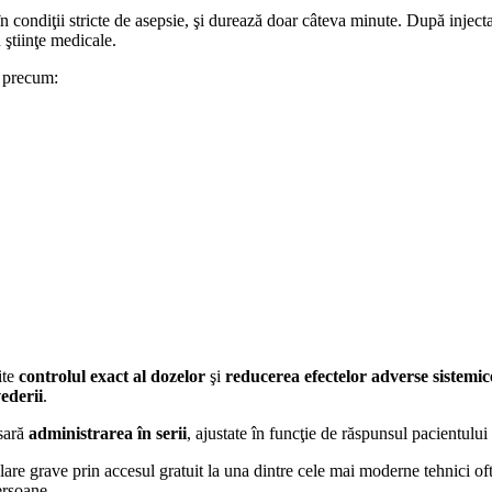
n condiţii stricte de asepsie, şi durează doar câteva minute. După inject
 ştiinţe medicale.
e precum:
ite
controlul exact al dozelor
şi
reducerea efectelor adverse sistemic
vederii
.
esară
administrarea în serii
, ajustate în funcţie de răspunsul pacientului 
lare grave prin accesul gratuit la una dintre cele mai moderne tehnici oft
persoane.