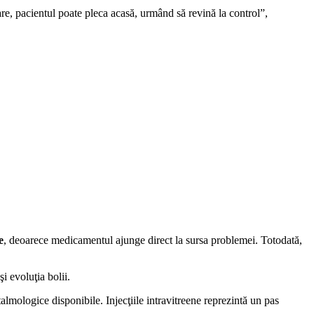
are, pacientul poate pleca acasă, urmând să revină la control”,
e
, deoarece medicamentul ajunge direct la sursa problemei. Totodată,
şi evoluţia bolii.
almologice disponibile. Injecţiile intravitreene reprezintă un pas