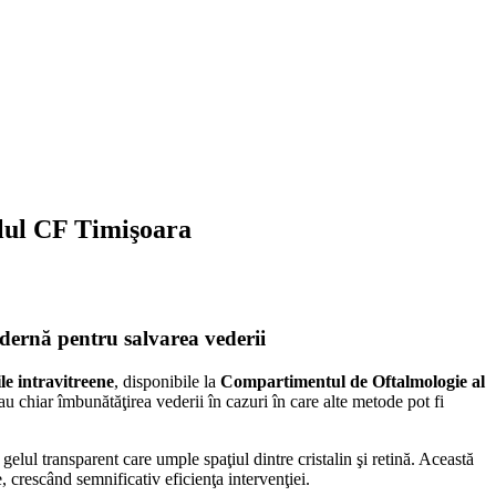
talul CF Timişoara
odernă pentru salvarea vederii
ile intravitreene
, disponibile la
Compartimentul de Oftalmologie al
u chiar îmbunătăţirea vederii în cazuri în care alte metode pot fi
n gelul transparent care umple spaţiul dintre cristalin şi retină. Această
, crescând semnificativ eficienţa intervenţiei.