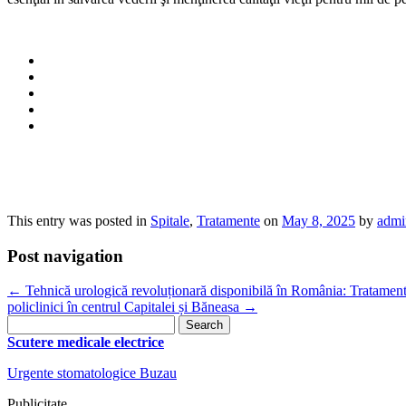
This entry was posted in
Spitale
,
Tratamente
on
May 8, 2025
by
admi
Post navigation
←
Tehnică urologică revoluționară disponibilă în România: Tratamentu
policlinici în centrul Capitalei și Băneasa
→
Search
for:
Scutere medicale electrice
Urgente stomatologice Buzau
Publicitate