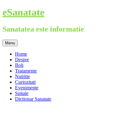
Skip
eSanatate
to
content
Sanatatea este informatie
Menu
Home
Despre
Boli
Tratamente
Nutritie
Curiozitati
Evenimente
Spitale
Dictionar Sanatate