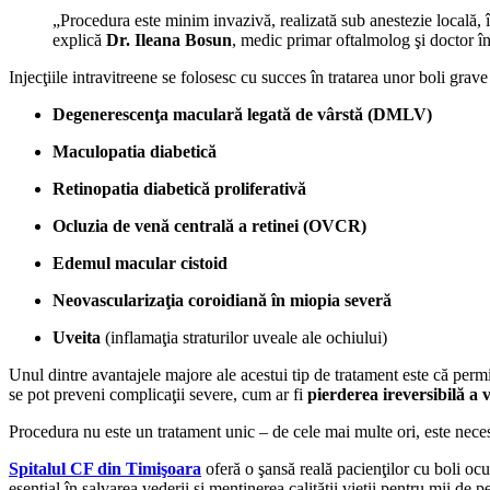
„Procedura este minim invazivă, realizată sub anestezie locală, î
explică
Dr. Ileana Bosun
, medic primar oftalmolog şi doctor în
Injecţiile intravitreene se folosesc cu succes în tratarea unor boli grav
Degenerescenţa maculară legată de vârstă (DMLV)
Maculopatia diabetică
Retinopatia diabetică proliferativă
Ocluzia de venă centrală a retinei (OVCR)
Edemul macular cistoid
Neovascularizaţia coroidiană în miopia severă
Uveita
(inflamaţia straturilor uveale ale ochiului)
Unul dintre avantajele majore ale acestui tip de tratament este că perm
se pot preveni complicaţii severe, cum ar fi
pierderea ireversibilă a 
Procedura nu este un tratament unic – de cele mai multe ori, este nec
Spitalul CF din Timişoara
oferă o şansă reală pacienţilor cu boli ocu
esenţial în salvarea vederii şi menţinerea calităţii vieţii pentru mii de 