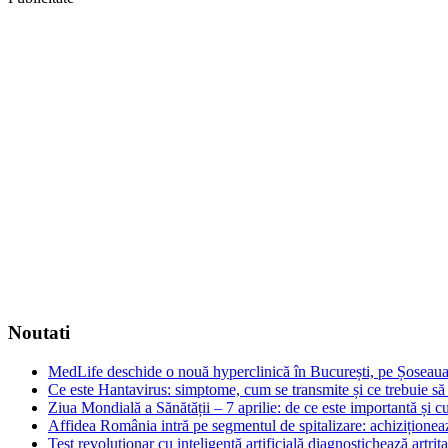
Noutati
MedLife deschide o nouă hyperclinică în București, pe Șoseaua 
Ce este Hantavirus: simptome, cum se transmite și ce trebuie să f
Ziua Mondială a Sănătății – 7 aprilie: de ce este importantă și 
Affidea România intră pe segmentul de spitalizare: achiziționea
Test revoluționar cu inteligență artificială diagnostichează artri