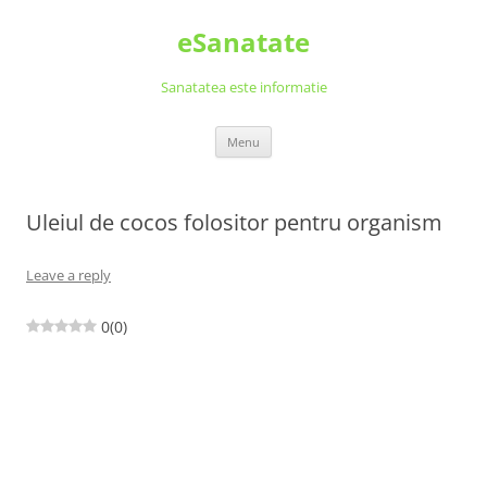
Skip
to
eSanatate
content
Sanatatea este informatie
Menu
Uleiul de cocos folositor pentru organism
Leave a reply
0
(
0
)