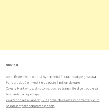
NOUTATI
MedLife deschide o nouă hyperclinică în București, pe Șoseaua
Panduri, după o investiție de peste 1 milion de euro
Ce este Hantavirus: simptome, cum se transmite și ce trebuie să
faci pentru a te proteja
Ziua Mondială a Sănătății – 7 aprilie: de ce este importantă și cum
ne influențează sănătatea globală