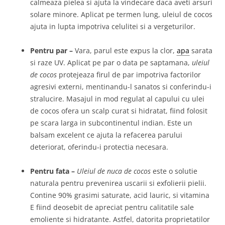
calmeaza pielea si ajuta la vindecare daca aveti arsuri
solare minore. Aplicat pe termen lung, uleiul de cocos
ajuta in lupta impotriva celulitei si a vergeturilor.
Pentru par –
Vara, parul este expus la clor,
apa
sarata
si raze UV. Aplicat pe par o data pe saptamana,
uleiul
de cocos
protejeaza firul de par impotriva factorilor
agresivi externi, mentinandu-l sanatos si conferindu-i
stralucire. Masajul in mod regulat al capului cu ulei
de cocos ofera un scalp curat si hidratat, fiind folosit
pe scara larga in subcontinentul indian. Este un
balsam excelent ce ajuta la refacerea parului
deteriorat, oferindu-i protectia necesara.
Pentru fata –
Uleiul de nuca de cocos
este o solutie
naturala pentru prevenirea uscarii si exfolierii pielii.
Contine 90% grasimi saturate, acid lauric, si vitamina
E fiind deosebit de apreciat pentru calitatile sale
emoliente si hidratante. Astfel, datorita proprietatilor