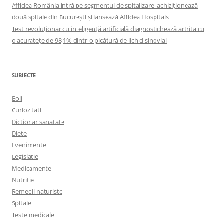
Affidea România intră pe segmentul de spitalizare: achiziționează
două spitale din București și lansează Affidea Hospitals
Test revoluționar cu inteligență artificială diagnostichează artrita cu
o acuratețe de 98,1% dintr-o picătură de lichid sinovial
SUBIECTE
Boli
Curiozitati
Dictionar sanatate
Diete
Evenimente
Legislatie
Medicamente
Nutritie
Remedii naturiste
Spitale
Teste medicale