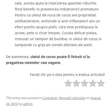
sale, acesta ajuta la intarzierea aparitiei ridurilor,
fiind benefic in prevenirea imbatranirii premature.
Pentru ca uleiul de nuca de cocos are proprietati
antibacteriene, antivirale si anti-inflamatorii are un
efect pozitiv asupra pielii, care este predispusa la
acnee, pete si chiar herpes. Curata delicat pielea,
inmuiati un tampon de bumbac in uleiul de cocos si
tamponati cu grija pe zonele afectate ale pielii.
De asemenea,
uleiul de cocos
poate fi folosit si la
pregatirea retetelor raw vegane
.
Faceți clic pe o stea pentru a evalua articolul!
This entry was posted in
Curiozitati
,
Remedii naturiste
on
August
24, 2016
by
admin
.