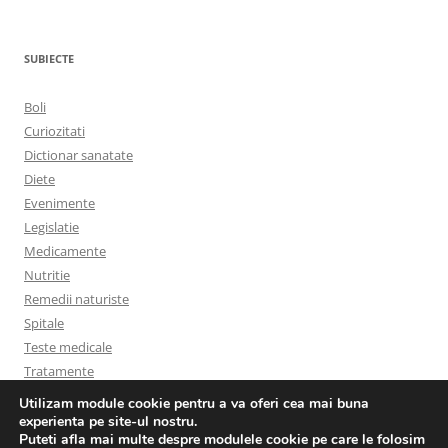
SUBIECTE
Boli
Curiozitati
Dictionar sanatate
Diete
Evenimente
Legislatie
Medicamente
Nutritie
Remedii naturiste
Spitale
Teste medicale
Tratamente
Utilizam module cookie pentru a va oferi cea mai buna
experienta pe site-ul nostru.
Puteti afla mai multe despre modulele cookie pe care le folosim