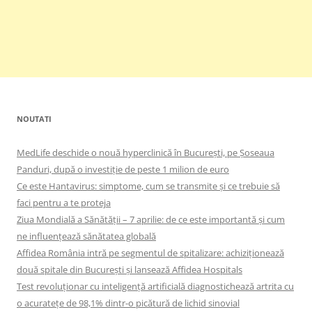
NOUTATI
MedLife deschide o nouă hyperclinică în București, pe Șoseaua
Panduri, după o investiție de peste 1 milion de euro
Ce este Hantavirus: simptome, cum se transmite și ce trebuie să
faci pentru a te proteja
Ziua Mondială a Sănătății – 7 aprilie: de ce este importantă și cum
ne influențează sănătatea globală
Affidea România intră pe segmentul de spitalizare: achiziționează
două spitale din București și lansează Affidea Hospitals
Test revoluționar cu inteligență artificială diagnostichează artrita cu
o acuratețe de 98,1% dintr-o picătură de lichid sinovial