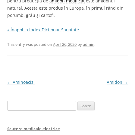
pentru producţia de
amidon modificat
este amidonul
natural. Acesta este produs în Europa, în primul rând din
porumb, grâu şi cartofi.
« Înapoi la Index Dictionar Sanatate
This entry was posted on
April 26, 2020
by
admin
.
Post
←
Aminoacizi
Amidon
→
navigation
Search
for:
Scutere medicale electrice