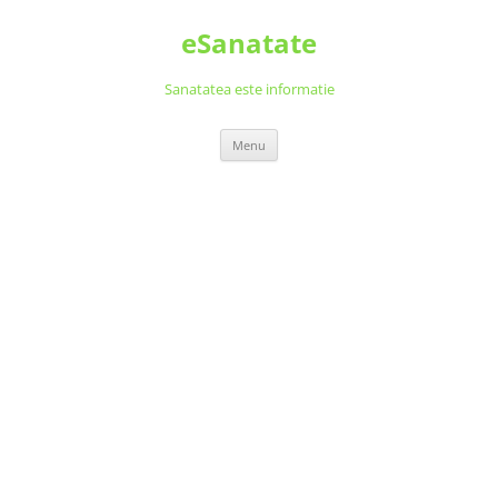
Skip
to
eSanatate
content
Sanatatea este informatie
Menu