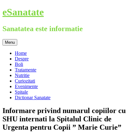
Skip
eSanatate
to
content
Sanatatea este informatie
Menu
Home
Despre
Boli
Tratamente
Nutritie
Curiozitati
Evenimente
Spitale
Dictionar Sanatate
Informare privind numarul copiilor cu
SHU internati la Spitalul Clinic de
Urgenta pentru Copii ” Marie Curie”