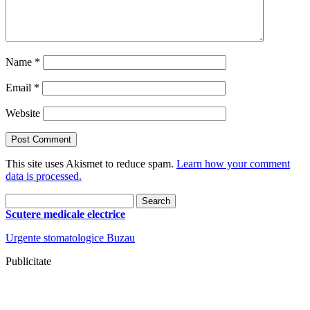
Name
*
Email
*
Website
This site uses Akismet to reduce spam.
Learn how your comment
data is processed.
Search
for:
Scutere medicale electrice
Urgente stomatologice Buzau
Publicitate