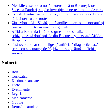
MedLife deschide o nouă hyperclinică în București, pe
Șoseaua Panduri, după o investiție de peste 1 milion de euro
Ce este Hantavirus: simptome, cum se transmite și ce trebuie
să faci pentru a te proteja
Ziua Mondială a Sănătății – 7 aprilie: de ce este importantă și
cum ne influențează sănătatea globală
Affidea România intră pe segmentul de spitalizare:
achiziționează două spitale din București și lansează Affidea
Hospitals
Test revoluționar cu inteligență artificială diagnostichează
artrita cu o acuratețe de 98,1% dintr-o picătură de lichid
sinovial
Subiecte
Boli
Curiozitati
Dictionar sanatate
Diete
Evenimente
Legislatie
Medicamente
Nutritie
Remedii naturiste