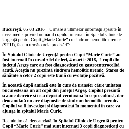
Bucureşti, 05-03-2016
– Urmare a ultimelor informații apărute în
mass-media privind numărul copiilor internați în Spitalul Clinic de
Urgență pentru Copii „Marie Curie” cu sindrom hemolitic uremic
(SHU), facem următoarele precizări”:
În
Spitalul Clinic de Urgență pentru Copii “Marie Curie” au
fost internați în cursul zilei de ieri, 4 martie 2016, 2 copii din
județul Argeș care au fost diagnosticați cu gastroenterocolită
acută. Aceștia nu prezintă sindrom hemolitic uremic. Starea de
sănătate a celor 2 copii este bună cu evoluție pozitivă.
În această după amiază este în curs de transfer către unitatea
bucureșteană un alt copil din județul Argeș. Copilul prezintă
scaune diareice și i s-a depistat verotoxină în coprocultură, dar
deocamdată nu are diagnostic de sindrom hemolitic uremic.
Copilul va fi investigat și diagnosticat în momentul în care va
ajunge în spitalul Marie Curie.
Reamintim că, deocamdată,
în Spitalul Clinic de Urgență pentru
Copii “Marie Curie” mai sunt internați 3 copii diagnosticați cu