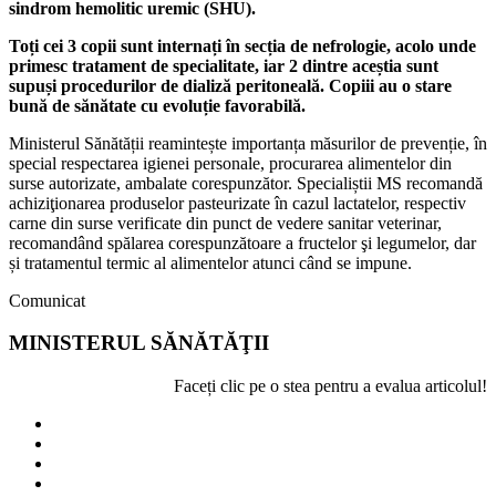
sindrom hemolitic uremic (SHU).
Toți cei 3 copii sunt internați în secția de nefrologie, acolo unde
primesc tratament de specialitate, iar 2 dintre aceștia sunt
supuși procedurilor de dializă peritoneală. Copiii au o stare
bună de sănătate cu evoluție favorabilă.
Ministerul Sănătății reamintește
importanța măsurilor de prevenție, în
special respectarea igienei personale, procurarea alimentelor din
surse autorizate, ambalate corespunzător. Specialiștii MS recomandă
achiziţionarea produselor pasteurizate în cazul lactatelor, respectiv
carne din surse verificate din punct de vedere sanitar veterinar,
recomandând spălarea corespunzătoare a fructelor şi legumelor, dar
și tratamentul termic al alimentelor atunci când se impune.
Comunicat
MINISTERUL SĂNĂTĂŢII
Faceți clic pe o stea pentru a evalua articolul!