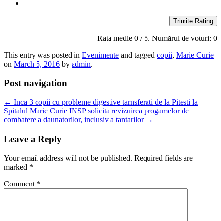
Trimite Rating
Rata medie
0
/ 5. Numărul de voturi:
0
This entry was posted in
Evenimente
and tagged
copii
,
Marie Curie
on
March 5, 2016
by
admin
.
Post navigation
←
Inca 3 copii cu probleme digestive tarnsferati de la Pitesti la
Spitalul Marie Curie
INSP solicita revizuirea progamelor de
combatere a daunatorilor, inclusiv a tantarilor
→
Leave a Reply
Your email address will not be published.
Required fields are
marked
*
Comment
*