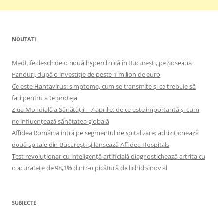
NOUTATI
MedLife deschide o nouă hyperclinică în București, pe Șoseaua
Panduri, după o investiție de peste 1 milion de euro
Ce este Hantavirus: simptome, cum se transmite și ce trebuie să
faci pentru a te proteja
Ziua Mondială a Sănătății – 7 aprilie: de ce este importantă și cum
ne influențează sănătatea globală
Affidea România intră pe segmentul de spitalizare: achiziționează
două spitale din București și lansează Affidea Hospitals
Test revoluționar cu inteligență artificială diagnostichează artrita cu
o acuratețe de 98,1% dintr-o picătură de lichid sinovial
SUBIECTE