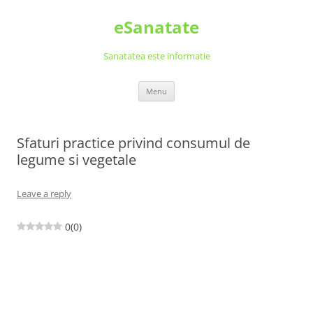
Skip
to
eSanatate
content
Sanatatea este informatie
Menu
Sfaturi practice privind consumul de
legume si vegetale
Leave a reply
0
(
0
)