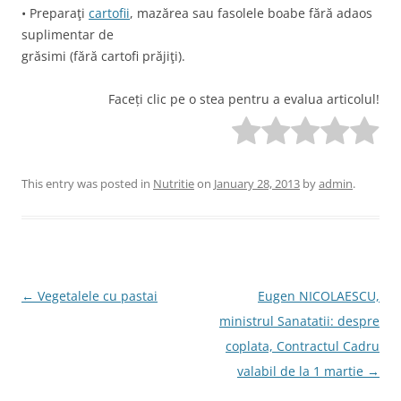
• Preparaţi
cartofii
, mazărea sau fasolele boabe fără adaos
suplimentar de
grăsimi (fără cartofi prăjiţi).
Faceți clic pe o stea pentru a evalua articolul!
This entry was posted in
Nutritie
on
January 28, 2013
by
admin
.
Post
←
Vegetalele cu pastai
Eugen NICOLAESCU,
navigation
ministrul Sanatatii: despre
coplata, Contractul Cadru
valabil de la 1 martie
→