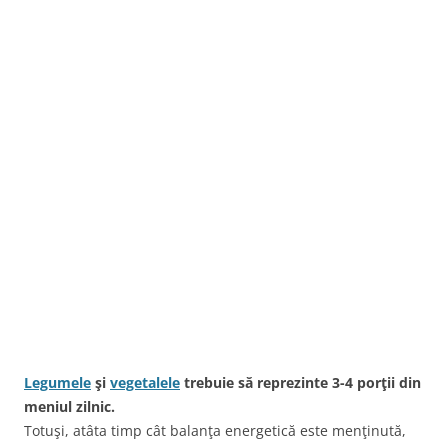
Legumele
şi
vegetalele
trebuie să reprezinte 3-4 porţii din
meniul zilnic.
Totuşi, atâta timp cât balanţa energetică este menţinută,