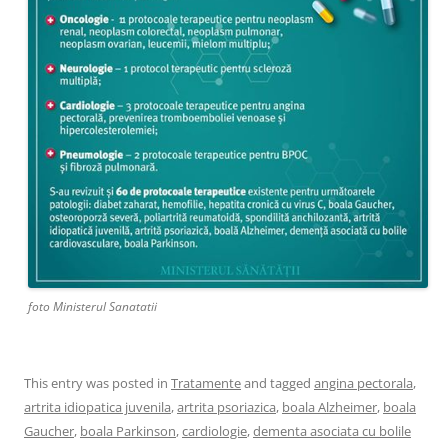
foto Ministerul Sanatatii
This entry was posted in
Tratamente
and tagged
angina pectorala
,
artrita idiopatica juvenila
,
artrita psoriazica
,
boala Alzheimer
,
boala
Gaucher
,
boala Parkinson
,
cardiologie
,
dementa asociata cu bolile