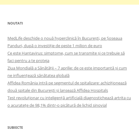
NOUTATI
MedLife deschide o nouă hyperclinică în București, pe Șoseaua
Panduri, după o investiție de peste 1 milion de euro
Ce este Hantavirus: simptome, cum se transmite și ce trebuie să
faci pentru a te proteja
Ziua Mondială a Sănătății – 7 aprilie: de ce este importantă și cum
ne influențează sănătatea globală
Affidea România intră pe segmentul de spitalizare: achiziționează
două spitale din București și lansează Affidea Hospitals
Test revoluționar cu inteligență artificială diagnostichează artrita cu
o acuratețe de 98,1% dintr-o picătură de lichid sinovial
SUBIECTE