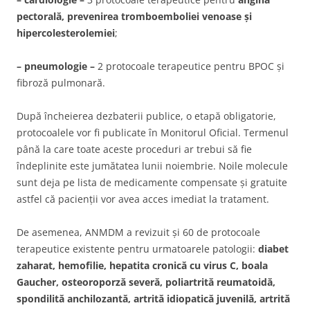
pectorală, prevenirea tromboemboliei venoase și
hipercolesterolemiei
;
– pneumologie –
2 protocoale terapeutice pentru BPOC și
fibroză pulmonară.
După încheierea dezbaterii publice, o etapă obligatorie,
protocoalele vor fi publicate în Monitorul Oficial. Termenul
până la care toate aceste proceduri ar trebui să fie
îndeplinite este jumătatea lunii noiembrie. Noile molecule
sunt deja pe lista de medicamente compensate și gratuite
astfel că pacienții vor avea acces imediat la tratament.
De asemenea, ANMDM a revizuit și 60 de protocoale
terapeutice existente pentru urmatoarele patologii:
diabet
zaharat, hemofilie, hepatita cronică cu virus C, boala
Gaucher, osteoroporză severă, poliartrită reumatoidă,
spondilită anchilozantă, artrită idiopatică juvenilă, artrită