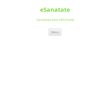
Skip
to
eSanatate
content
Sanatatea este informatie
Menu