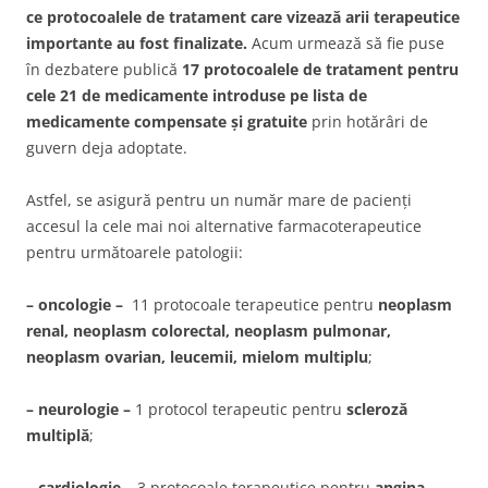
ce protocoalele de tratament care vizează arii terapeutice
importante au fost finalizate.
Acum urmează să fie puse
în dezbatere publică
17 protocoalele de tratament pentru
cele 21 de medicamente introduse pe lista de
medicamente compensate și gratuite
prin hotărâri de
guvern deja adoptate.
Astfel, se asigură pentru un număr mare de pacienți
accesul la cele mai noi alternative farmacoterapeutice
pentru următoarele patologii:
– oncologie –
11 protocoale terapeutice pentru
neoplasm
renal, neoplasm colorectal, neoplasm pulmonar,
neoplasm ovarian, leucemii, mielom multiplu
;
– neurologie –
1 protocol terapeutic pentru
scleroză
multiplă
;
– cardiologie –
3 protocoale terapeutice pentru
angina