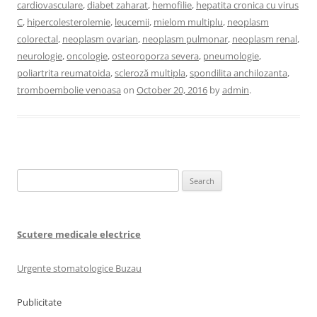
cardiovasculare
,
diabet zaharat
,
hemofilie
,
hepatita cronica cu virus
C
,
hipercolesterolemie
,
leucemii
,
mielom multiplu
,
neoplasm
colorectal
,
neoplasm ovarian
,
neoplasm pulmonar
,
neoplasm renal
,
neurologie
,
oncologie
,
osteoroporza severa
,
pneumologie
,
poliartrita reumatoida
,
scleroză multipla
,
spondilita anchilozanta
,
tromboembolie venoasa
on
October 20, 2016
by
admin
.
Search
for:
Scutere medicale electrice
Urgente stomatologice Buzau
Publicitate