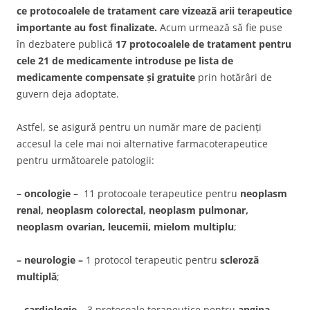
ce protocoalele de tratament care vizează arii terapeutice
importante au fost finalizate.
Acum urmează să fie puse
în dezbatere publică
17 protocoalele de tratament pentru
cele 21 de medicamente introduse pe lista de
medicamente compensate și gratuite
prin hotărâri de
guvern deja adoptate.
Astfel, se asigură pentru un număr mare de pacienți
accesul la cele mai noi alternative farmacoterapeutice
pentru următoarele patologii:
– oncologie –
11 protocoale terapeutice pentru
neoplasm
renal, neoplasm colorectal, neoplasm pulmonar,
neoplasm ovarian, leucemii, mielom multiplu
;
– neurologie –
1 protocol terapeutic pentru
scleroză
multiplă
;
– cardiologie –
3 protocoale terapeutice pentru
angina