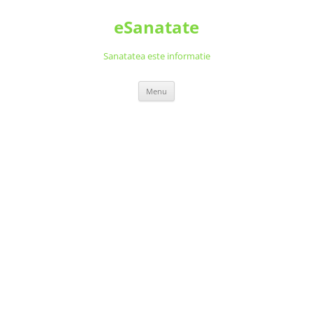
Skip
to
eSanatate
content
Sanatatea este informatie
Menu