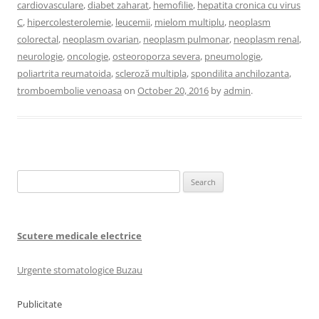
cardiovasculare
,
diabet zaharat
,
hemofilie
,
hepatita cronica cu virus
C
,
hipercolesterolemie
,
leucemii
,
mielom multiplu
,
neoplasm
colorectal
,
neoplasm ovarian
,
neoplasm pulmonar
,
neoplasm renal
,
neurologie
,
oncologie
,
osteoroporza severa
,
pneumologie
,
poliartrita reumatoida
,
scleroză multipla
,
spondilita anchilozanta
,
tromboembolie venoasa
on
October 20, 2016
by
admin
.
Search
for:
Scutere medicale electrice
Urgente stomatologice Buzau
Publicitate