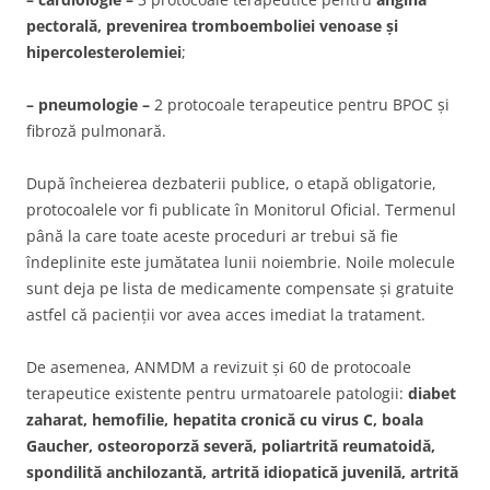
pectorală, prevenirea tromboemboliei venoase și
hipercolesterolemiei
;
– pneumologie –
2 protocoale terapeutice pentru BPOC și
fibroză pulmonară.
După încheierea dezbaterii publice, o etapă obligatorie,
protocoalele vor fi publicate în Monitorul Oficial. Termenul
până la care toate aceste proceduri ar trebui să fie
îndeplinite este jumătatea lunii noiembrie. Noile molecule
sunt deja pe lista de medicamente compensate și gratuite
astfel că pacienții vor avea acces imediat la tratament.
De asemenea, ANMDM a revizuit și 60 de protocoale
terapeutice existente pentru urmatoarele patologii:
diabet
zaharat, hemofilie, hepatita cronică cu virus C, boala
Gaucher, osteoroporză severă, poliartrită reumatoidă,
spondilită anchilozantă, artrită idiopatică juvenilă, artrită