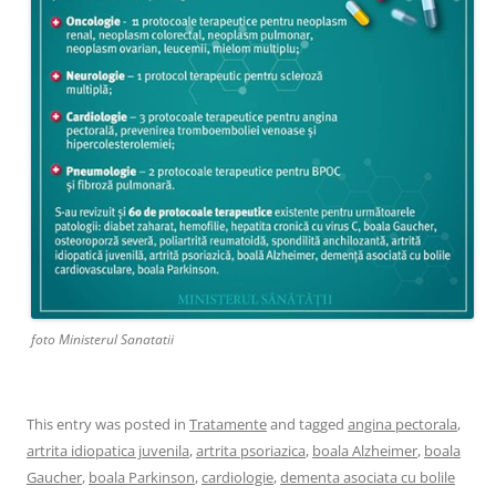
foto Ministerul Sanatatii
This entry was posted in
Tratamente
and tagged
angina pectorala
,
artrita idiopatica juvenila
,
artrita psoriazica
,
boala Alzheimer
,
boala
Gaucher
,
boala Parkinson
,
cardiologie
,
dementa asociata cu bolile