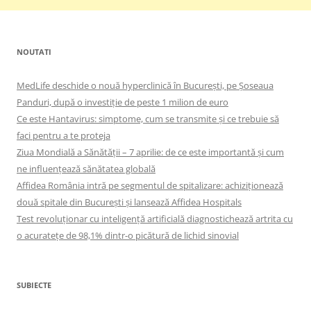
NOUTATI
MedLife deschide o nouă hyperclinică în București, pe Șoseaua
Panduri, după o investiție de peste 1 milion de euro
Ce este Hantavirus: simptome, cum se transmite și ce trebuie să
faci pentru a te proteja
Ziua Mondială a Sănătății – 7 aprilie: de ce este importantă și cum
ne influențează sănătatea globală
Affidea România intră pe segmentul de spitalizare: achiziționează
două spitale din București și lansează Affidea Hospitals
Test revoluționar cu inteligență artificială diagnostichează artrita cu
o acuratețe de 98,1% dintr-o picătură de lichid sinovial
SUBIECTE