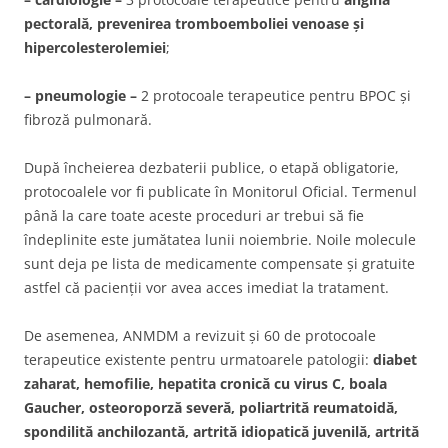
pectorală, prevenirea tromboemboliei venoase și
hipercolesterolemiei
;
– pneumologie –
2 protocoale terapeutice pentru BPOC și
fibroză pulmonară.
După încheierea dezbaterii publice, o etapă obligatorie,
protocoalele vor fi publicate în Monitorul Oficial. Termenul
până la care toate aceste proceduri ar trebui să fie
îndeplinite este jumătatea lunii noiembrie. Noile molecule
sunt deja pe lista de medicamente compensate și gratuite
astfel că pacienții vor avea acces imediat la tratament.
De asemenea, ANMDM a revizuit și 60 de protocoale
terapeutice existente pentru urmatoarele patologii:
diabet
zaharat, hemofilie, hepatita cronică cu virus C, boala
Gaucher, osteoroporză severă, poliartrită reumatoidă,
spondilită anchilozantă, artrită idiopatică juvenilă, artrită