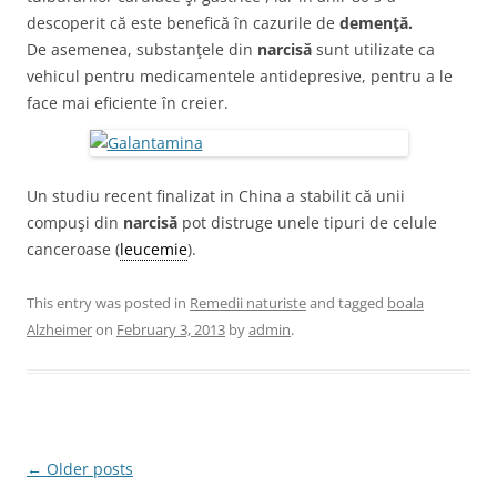
descoperit că este benefică în cazurile de
demenţă.
De asemenea, substanţele din
narcisă
sunt utilizate ca
vehicul pentru medicamentele antidepresive, pentru a le
face mai eficiente în creier.
Un studiu recent finalizat in China a stabilit că unii
compuşi din
narcisă
pot distruge unele tipuri de celule
canceroase (
leucemie
).
This entry was posted in
Remedii naturiste
and tagged
boala
Alzheimer
on
February 3, 2013
by
admin
.
Post
←
Older posts