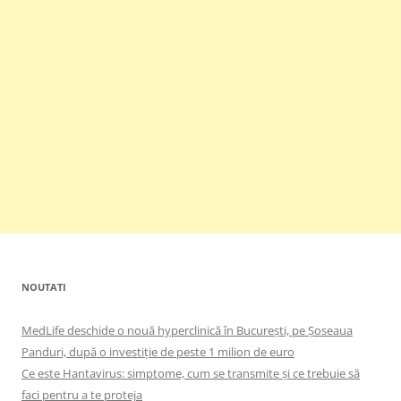
NOUTATI
MedLife deschide o nouă hyperclinică în București, pe Șoseaua
Panduri, după o investiție de peste 1 milion de euro
Ce este Hantavirus: simptome, cum se transmite și ce trebuie să
faci pentru a te proteja