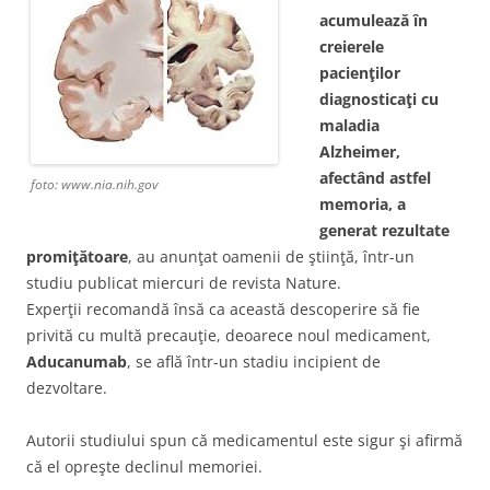
acumulează în
creierele
pacienţilor
diagnosticaţi cu
maladia
Alzheimer,
afectând astfel
foto: www.nia.nih.gov
memoria, a
generat rezultate
promiţătoare
, au anunţat oamenii de ştiinţă, într-un
studiu publicat miercuri de revista Nature.
Experţii recomandă însă ca această descoperire să fie
privită cu multă precauţie, deoarece noul medicament,
Aducanumab
, se află într-un stadiu incipient de
dezvoltare.
Autorii studiului spun că medicamentul este sigur şi afirmă
că el opreşte declinul memoriei.