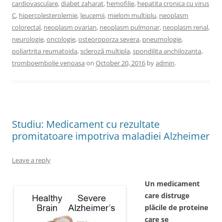
cardiovasculare
,
diabet zaharat
,
hemofilie
,
hepatita cronica cu virus
C
,
hipercolesterolemie
,
leucemii
,
mielom multiplu
,
neoplasm
colorectal
,
neoplasm ovarian
,
neoplasm pulmonar
,
neoplasm renal
,
neurologie
,
oncologie
,
osteoroporza severa
,
pneumologie
,
poliartrita reumatoida
,
scleroză multipla
,
spondilita anchilozanta
,
tromboembolie venoasa
on
October 20, 2016
by
admin
.
Studiu: Medicament cu rezultate
promitatoare impotriva maladiei Alzheimer
Leave a reply
Un medicament
care distruge
plăcile de proteine
care se