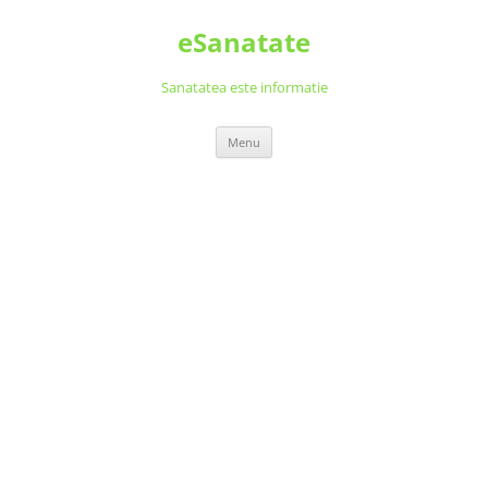
Skip
to
eSanatate
content
Sanatatea este informatie
Menu