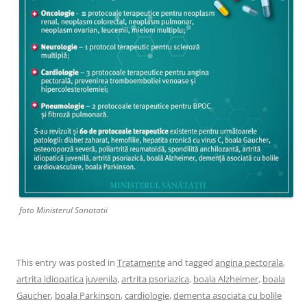
foto Ministerul Sanatatii
This entry was posted in
Tratamente
and tagged
angina pectorala
,
artrita idiopatica juvenila
,
artrita psoriazica
,
boala Alzheimer
,
boala
Gaucher
,
boala Parkinson
,
cardiologie
,
dementa asociata cu bolile