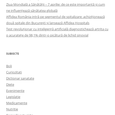
Ziua Mondială a Sănătății – 7 aprilie: de ce este importantă și cum
ne influențează sănătatea globală
Affidea România intră pe segmentul de spitalizare: achiziționează
două spitale din București și lansează Affidea Hospitals
Test revoluționar cu inteligență artificială diagnostichează artrita cu
o acuratețe de 98,1% dintr-o picătură de lichid sinovial
SUBIECTE
Boli
Curiozitati
Dictionar sanatate
Diete
Evenimente
Legislatie
Medicamente
Nutritie