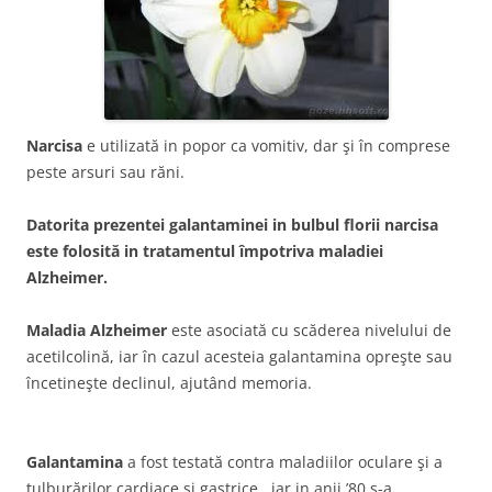
Narcisa
e utilizată in popor ca vomitiv, dar şi în comprese
peste arsuri sau răni.
Datorita prezentei
galantaminei
in
bulbul florii
narcisa
este folosită in tratamentul împotriva maladiei
Alzheimer.
Maladia Alzheimer
este asociată cu scăderea nivelului de
acetilcolină, iar în cazul acesteia galantamina opreşte sau
încetineşte declinul, ajutând memoria.
Galantamina
a fost testată contra maladiilor oculare şi a
tulburărilor cardiace şi gastrice , iar in anii ’80 s-a