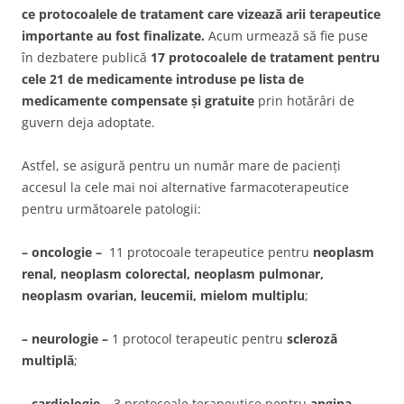
ce protocoalele de tratament care vizează arii terapeutice
importante au fost finalizate.
Acum urmează să fie puse
în dezbatere publică
17 protocoalele de tratament pentru
cele 21 de medicamente introduse pe lista de
medicamente compensate și gratuite
prin hotărâri de
guvern deja adoptate.
Astfel, se asigură pentru un număr mare de pacienți
accesul la cele mai noi alternative farmacoterapeutice
pentru următoarele patologii:
– oncologie –
11 protocoale terapeutice pentru
neoplasm
renal, neoplasm colorectal, neoplasm pulmonar,
neoplasm ovarian, leucemii, mielom multiplu
;
– neurologie –
1 protocol terapeutic pentru
scleroză
multiplă
;
– cardiologie –
3 protocoale terapeutice pentru
angina